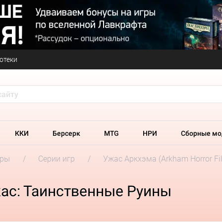
отеки
ККИ
Берсерк
MTG
НРИ
Сборные мо
гры
Серии игр
Ужас Аркхэма (Arkham Horror Fil
ас: Таинственные Руины