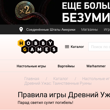
Соединённые Штаты Америки
Магазины
Игр
Каталог
Настольные игры
Варгеймы
Warhammer
Главная
Каталог
Настольные и
Древний Ужас: Таинственные Руины
Правила игры Древний Уж
Парад светил сулит погибель!