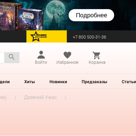
Подробнее
+7 800 500-31-36
перейти на Zvezda
Войти
Избранное
Корзина
дели
Хиты
Новинки
Предзаказы
Статьи
es)
Древний Ужас