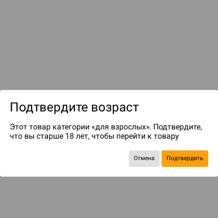
до 599
бонусов на следующие покупки
Подтвердите возраст
Этот товар категории «для взрослых». Подтвердите,
что вы старше 18 лет, чтобы перейти к товару
Отмена
Подтвердить
ДОПОЛНЕНИЯ
Древний Ужас: Маски Ньярлатхотепа
Бросьте вызов оковам судьбы