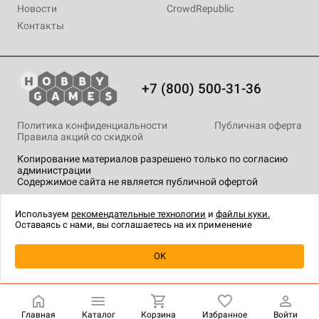
Новости
CrowdRepublic
Контакты
+7 (800) 500-31-36
Политика конфиденциальности
Публичная оферта
Правила акций со скидкой
Копирование материалов разрешено только по согласию
администрации
Содержимое сайта не является публичной офертой
На сайте Hobby Games применяются
рекомендательные
технологии
.
Используем
рекомендательные технологии
и
файлы куки.
Оставаясь с нами, вы соглашаетесь на их применение
Уведомить о наличии
OK
Главная
Каталог
Корзина
Избранное
Войти