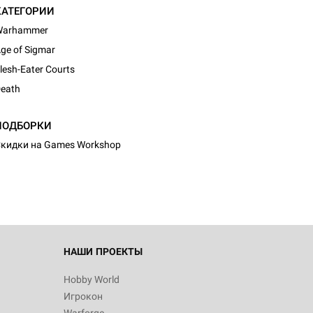
КАТЕГОРИИ
Warhammer
ge of Sigmar
lesh-Eater Courts
eath
d Журнал
ПОДБОРКИ
к: Братья
кидки на Games Workshop
d Звёздные
НАШИ ПРОЕКТЫ
Hobby World
Игрокон
d Сумерки