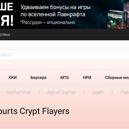
отеки
ККИ
Берсерк
MTG
НРИ
Сборные мо
Warhammer
Age of Sigmar
Death
Fles
urts Crypt Flayers