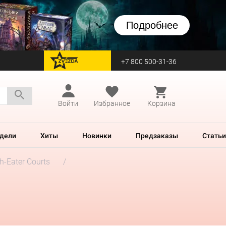
Подробнее
+7 800 500-31-36
перейти на Zvezda
Войти
Избранное
Корзина
дели
Хиты
Новинки
Предзаказы
Статьи
h-Eater Courts