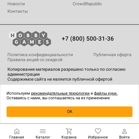
Новости
CrowdRepublic
Контакты
+7 (800) 500-31-36
Политика конфиденциальности
Публичная оферта
Правила акций со скидкой
Копирование материалов разрешено только по согласию
администрации
Содержимое сайта не является публичной офертой
На сайте Hobby Games применяются
рекомендательные
технологии
.
Используем
рекомендательные технологии
и
файлы куки.
Оставаясь с нами, вы соглашаетесь на их применение
Уведомить о наличии
OK
Главная
Каталог
Корзина
Избранное
Войти