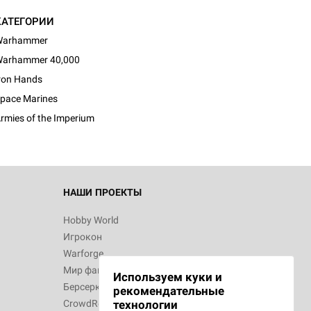
КАТЕГОРИИ
Warhammer
arhammer 40,000
d Монстры
ron Hands
pace Marines
rmies of the Imperium
 Зомбицид:
НАШИ ПРОЕКТЫ
Hobby World
Игрокон
 Берсерк.
Warforge
в
Мир фантастики
Используем куки и
Берсерк
рекомендательные
CrowdRepublic
технологии