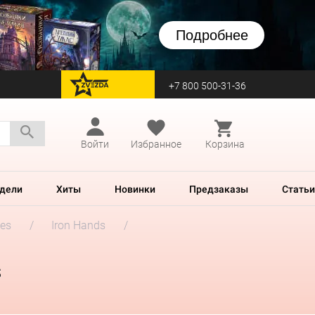
Подробнее
+7 800 500-31-36
перейти на Zvezda
Войти
Избранное
Корзина
дели
Хиты
Новинки
Предзаказы
Статьи
es
Iron Hands
s