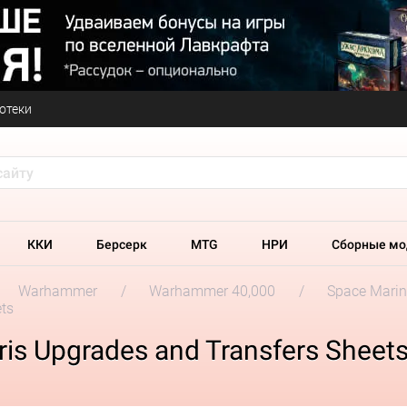
отеки
ККИ
Берсерк
MTG
НРИ
Сборные мо
Warhammer
Warhammer 40,000
Space Marin
ets
is Upgrades and Transfers Sheet