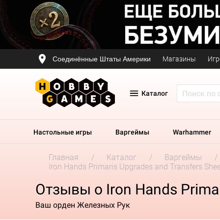
Соединённые Штаты Америки
Магазины
Игр
Каталог
Настольные игры
Варгеймы
Warhammer
Главная
Каталог
Варгеймы
Iron Hands Primaris Upgrades and Transfers She
Отзывы о Iron Hands Primar
Ваш орден Железных Рук