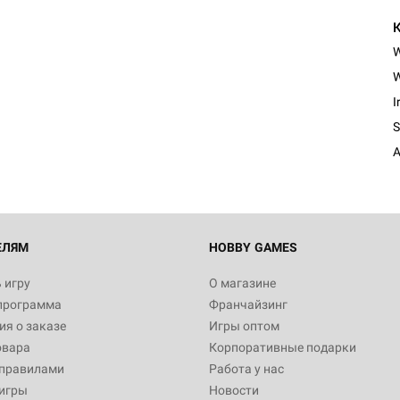
W
Настольная игра Hobby Worl
Египта
I
1 991
S
A
Настольная игра Hobby World
Белая смерть
12 990
ЕЛЯМ
HOBBY GAMES
 игру
О магазине
программа
Франчайзинг
Настольная игра Hobby World
я о заказе
Игры оптом
Сердце роя. Дисплей бустеро
овара
Корпоративные подарки
3 490
 правилами
Работа у нас
игры
Новости