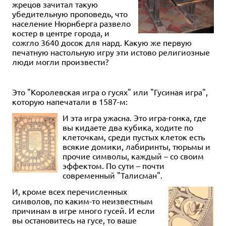
жрецов зачитал такую
убедительную проповедь, что
население Нюрнберга развело
костер в центре города, и
сожгло 3640 досок для нард. Какую же первую
печатную настольную игру эти истово религиозные
люди могли произвести?
Это "Королевская игра о гусях" или "Гусиная игра",
которую напечатали в 1587-м:
И эта игра ужасна. Это игра-гонка, где
вы кидаете два кубика, ходите по
клеточкам, среди пустых клеток есть
всякие домики, лабиринты, тюрьмы и
прочие символы, каждый – со своим
эффектом. По сути – почти
современный "Талисман".
И, кроме всех перечисленных
символов, по каким-то неизвестным
причинам в игре много гусей. И если
вы остановитесь на гусе, то ваше