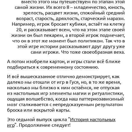
вместо этого мы путешествуем по этапам этой
самой жизни. Их всего 8 – младенчество, юность,
зрелость, расцвет жизни, спокойный средний
возраст, старость, дряхлость, старческий маразм.
Например, игрок бросает кубики, встаёт на клетку
20, и рассказывает всем, что на этом этапе своей
жизни он был пекарем, а второй игрок подмечает,
что он в этот же момент был политиком. Так что в
этой игре истории рассказывают друг другу уже
сами игроки. Что тоже своеобразная веха.
А потом изобрели картон, и игры стали всё ближе
подбираться к современному состоянию.
И всё вышесказанное отлично демонстрирует, как
далеко мы отошли от игр в Гуся, но, в то же время,
насколько мы близко к ним остаёмся, не отпуская
из настольных игр элементы магии и ритуалистики,
ощущая волшебство, когда наш паттернозависимый
мозг сталкивается с непредсказуемым результатом
броска или вскрытой карты.
Это седьмой выпуск цикла "
История настольных
игр
". Продолжение следует!