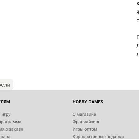
Я
С
Настольная игра Hobby Worl
Д
Египта
Л
1 991
рели
Настольная игра Hobby World
Белая смерть
12 990
ЕЛЯМ
HOBBY GAMES
 игру
О магазине
программа
Франчайзинг
Настольная игра Hobby World
я о заказе
Игры оптом
Сердце роя. Дисплей бустеро
овара
Корпоративные подарки