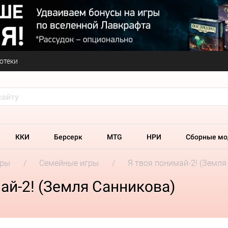
отеки
ККИ
Берсерк
MTG
НРИ
Сборные мо
гры
Семейные игры
Я твоя понимай-2! (Земля
ай-2! (Земля Санникова)