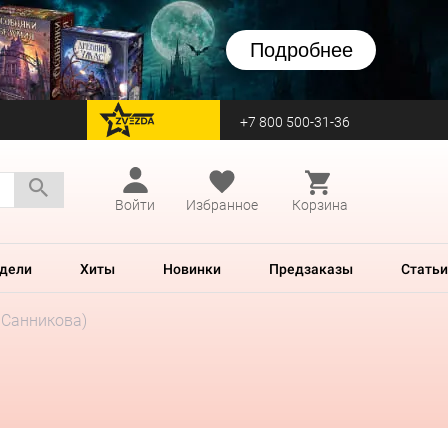
Подробнее
+7 800 500-31-36
перейти на Zvezda
Войти
Избранное
Корзина
дели
Хиты
Новинки
Предзаказы
Статьи
 Санникова)