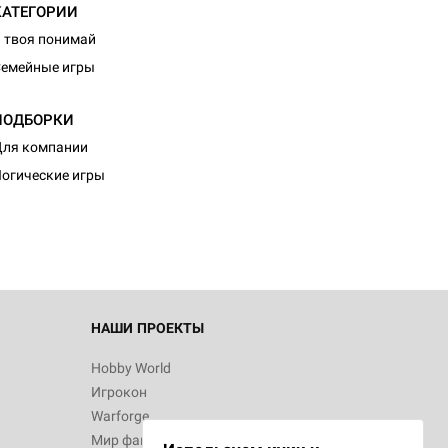
КАТЕГОРИИ
 твоя понимай
емейные игры
ПОДБОРКИ
d Монстры
ля компании
огические игры
 Зомбицид:
НАШИ ПРОЕКТЫ
Hobby World
Игрокон
 Берсерк.
Warforge
в
Мир фантастики