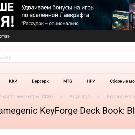
отеки
ККИ
Берсерк
MTG
НРИ
Сборные мо
 карточные игры (CCG)
KeyForge
Коробочка G
megenic KeyForge Deck Book: B