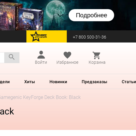
Подробнее
+7 800 500-31-36
перейти на Zvezda
Войти
Избранное
Корзина
дели
Хиты
Новинки
Предзаказы
Статьи
amegenic KeyForge Deck Book: Black
lack