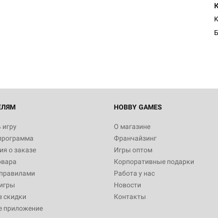
K
Б
ЕЛЯМ
HOBBY GAMES
 игру
О магазине
программа
Франчайзинг
я о заказе
Игры оптом
овара
Корпоративные подарки
 правилами
Работа у нас
игры
Новости
з скидки
Контакты
е приложение