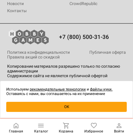
Новости
CrowdRepublic
Контакты
+7 (800) 500-31-36
Политика конфиденциальности
Публичная оферта
Правила акций со скидкой
Копирование материалов разрешено только по согласию
администрации
Содержимое сайта не является публичной офертой
На сайте Hobby Games применяются
рекомендательные
технологии
.
Используем
рекомендательные технологии
и
файлы куки.
Оставаясь с нами, вы соглашаетесь на их применение
Уведомить о наличии
OK
Главная
Каталог
Корзина
Избранное
Войти