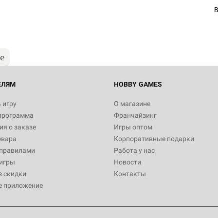
В
ые
ЕЛЯМ
HOBBY GAMES
 игру
О магазине
программа
Франчайзинг
я о заказе
Игры оптом
овара
Корпоративные подарки
 правилами
Работа у нас
игры
Новости
з скидки
Контакты
е приложение