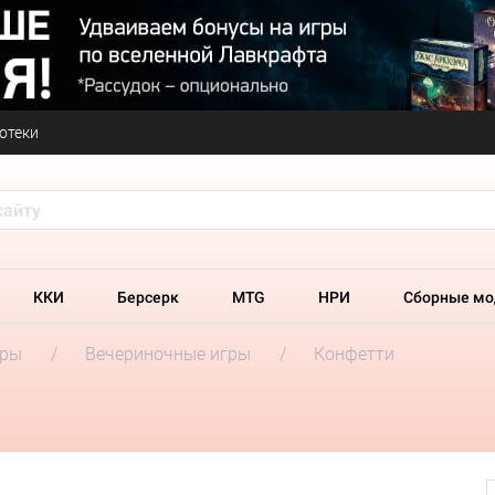
отеки
ККИ
Берсерк
MTG
НРИ
Сборные мо
гры
Вечериночные игры
Конфетти