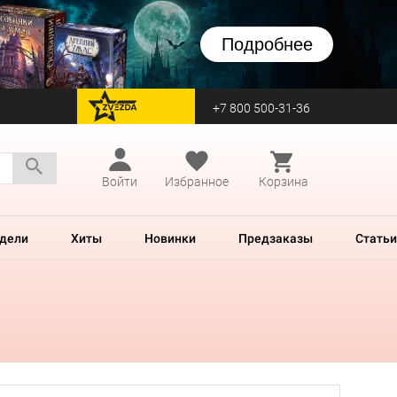
Подробнее
+7 800 500-31-36
перейти на Zvezda
Войти
Избранное
Корзина
дели
Хиты
Новинки
Предзаказы
Статьи