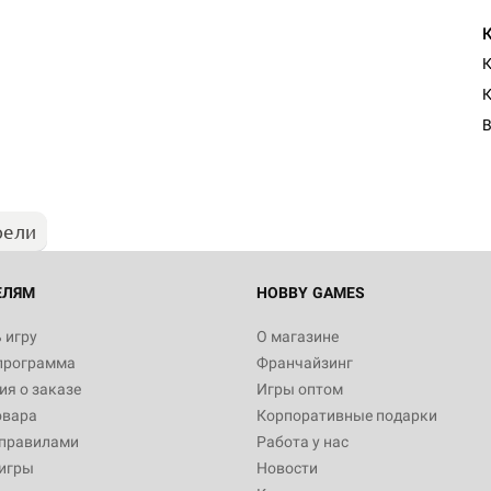
К
К
В
рели
ЕЛЯМ
HOBBY GAMES
 игру
О магазине
программа
Франчайзинг
я о заказе
Игры оптом
овара
Корпоративные подарки
 правилами
Работа у нас
игры
Новости