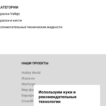
КАТЕГОРИИ
раски Vallejo
раски и кисти
спомогательные технические жидкости
НАШИ ПРОЕКТЫ
Hobby World
Игрокон
Warforge
Мир фантастики
Используем куки и
Берсерк
рекомендательные
CrowdRepublic
технологии