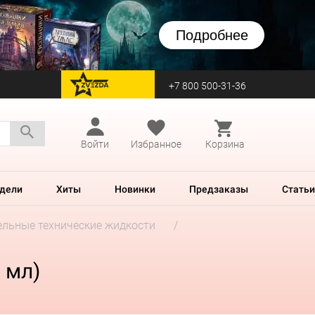
Подробнее
+7 800 500-31-36
перейти на Zvezda
Войти
Избранное
Корзина
дели
Хиты
Новинки
Предзаказы
Статьи
льные технические жидкости
0 мл)