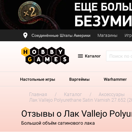
Соединённые Штаты Америки
Магазины
Игр
Каталог
Настольные игры
Варгеймы
Warhammer
Главная
Каталог
Аксессуары
Лак Vallejo Polyurethane Satin Varnish 27.652 (
Отзывы о Лак Vallejo Polyu
Большой объём сатинового лака