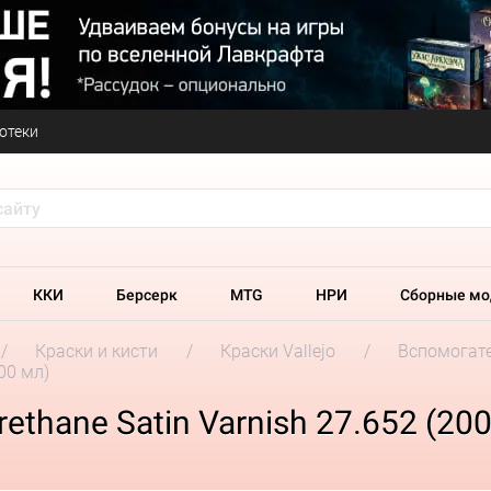
отеки
ККИ
Берсерк
MTG
НРИ
Сборные мо
Краски и кисти
Краски Vallejo
Вспомогате
200 мл)
rethane Satin Varnish 27.652 (20