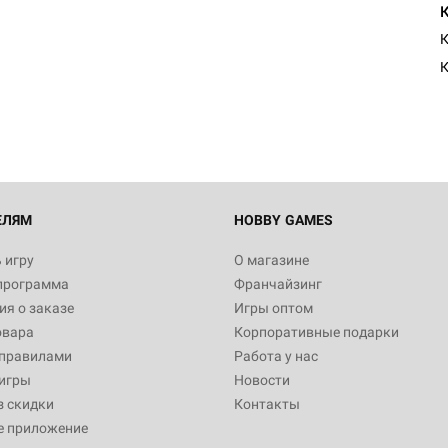
К
ЕЛЯМ
HOBBY GAMES
 игру
О магазине
программа
Франчайзинг
я о заказе
Игры оптом
овара
Корпоративные подарки
 правилами
Работа у нас
игры
Новости
з скидки
Контакты
е приложение