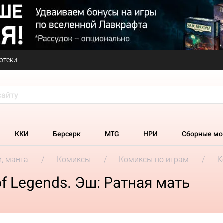
отеки
ККИ
Берсерк
MTG
НРИ
Сборные мо
и, манга
Комиксы
Комиксы по играм
К
f Legends. Эш: Ратная мать