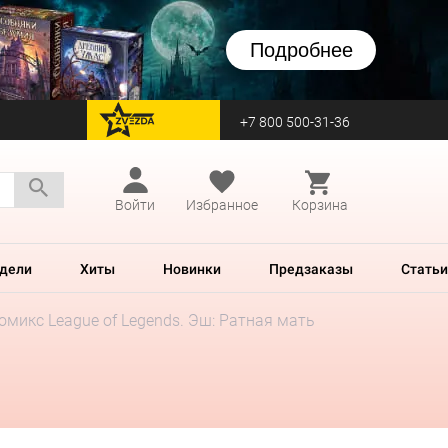
Подробнее
+7 800 500-31-36
перейти на Zvezda
Войти
Избранное
Корзина
дели
Хиты
Новинки
Предзаказы
Статьи
омикс League of Legends. Эш: Ратная мать