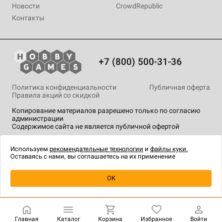
Новости
CrowdRepublic
Контакты
+7 (800) 500-31-36
Политика конфиденциальности
Публичная оферта
Правила акций со скидкой
Копирование материалов разрешено только по согласию
администрации
Содержимое сайта не является публичной офертой
На сайте Hobby Games применяются
рекомендательные
технологии
.
Используем
рекомендательные технологии
и
файлы куки.
Оставаясь с нами, вы соглашаетесь на их применение
Уведомить о наличии
OK
Главная
Каталог
Корзина
Избранное
Войти