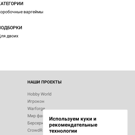
КАТЕГОРИИ
оробочные варгеймы
d Журнал
ПОДБОРКИ
к: Братья
ля двоих
d Звёздные
НАШИ ПРОЕКТЫ
Hobby World
Игрокон
d Сумерки
Warforge
: Грозовой
Мир фантастики
Используем куки и
Берсерк
рекомендательные
CrowdRepublic
технологии