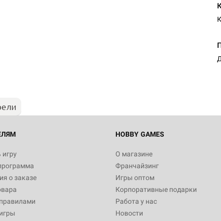
К
Настольная игра Hobby Worl
"Мир фантастики. Спецвыпус
Стругацкие"
Д
1 490
рели
Настольная игра Hobby Worl
империи: Боевая тревога
799
ЕЛЯМ
HOBBY GAMES
 игру
О магазине
программа
Франчайзинг
Настольная игра Hobby Worl
я о заказе
Игры оптом
империи. Четвёртая редакция
овара
Корпоративные подарки
Рубеж
12 990
 правилами
Работа у нас
игры
Новости