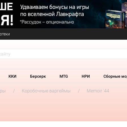
отеки
ККИ
Берсерк
MTG
НРИ
Сборные мо
гры
Коробочные варгеймы
Memoir '44