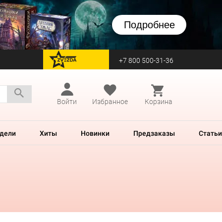
Подробнее
+7 800 500-31-36
перейти на Zvezda
Войти
Избранное
Корзина
дели
Хиты
Новинки
Предзаказы
Статьи