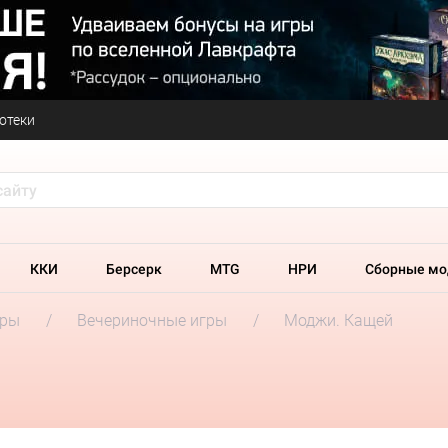
отеки
ККИ
Берсерк
MTG
НРИ
Сборные мо
гры
Вечериночные игры
Моджи. Кащей