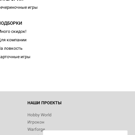
ечериночные игры
ПОДБОРКИ
ного скидок!
ля компании
d Журнал
а ловкость
к: Братья
арточные игры
d Звёздные
НАШИ ПРОЕКТЫ
Hobby World
Игрокон
d Сумерки
Warforge
: Грозовой