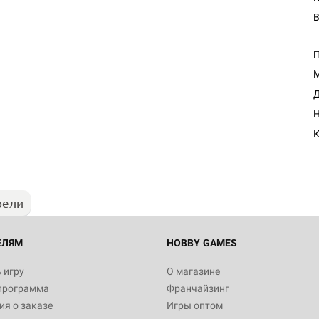
В
М
Д
Настольная игра Hobby Worl
Н
"Мир фантастики. Спецвыпус
Стругацкие"
К
1 490
рели
Настольная игра Hobby Worl
империи: Боевая тревога
799
ЕЛЯМ
HOBBY GAMES
 игру
О магазине
программа
Франчайзинг
Настольная игра Hobby Worl
я о заказе
Игры оптом
империи. Четвёртая редакция