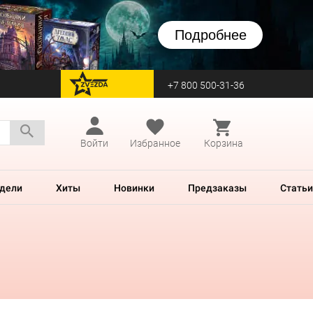
Подробнее
+7 800 500-31-36
перейти на Zvezda
Войти
Избранное
Корзина
дели
Хиты
Новинки
Предзаказы
Статьи