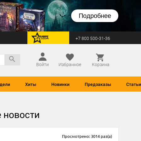
Подробнее
+7 800 500-31-36
перейти на Zvezda
Войти
Избранное
Корзина
дели
Хиты
Новинки
Предзаказы
Статьи
е новости
Просмотрено: 3014 раз(а)