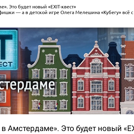
е». Это будет новый «EXIT-квест»
фишки — а в детской игре Олега Мелешина «Кубегу» всё с
 в Амстердаме». Это будет новый «EX