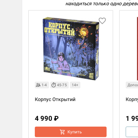
находиться только одно дерево
2 490 ₽
Купить
1-4
45-75
14+
Допо
Корпус Открытий
Корп
4 990 ₽
1 9
Купить