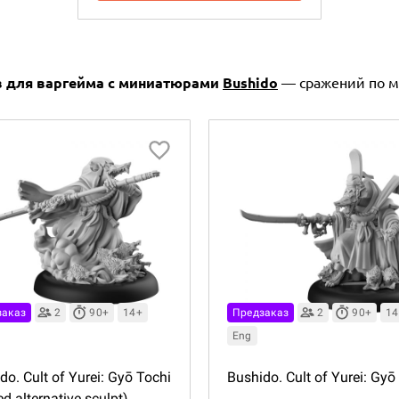
ов для варгейма с миниатюрами
Bushido
— сражений по мо
заказ
2
90+
14+
Предзаказ
2
90+
14
Eng
do. Cult of Yurei: Gyō Tochi
Bushido. Cult of Yurei: Gyō
ed alternative sculpt)