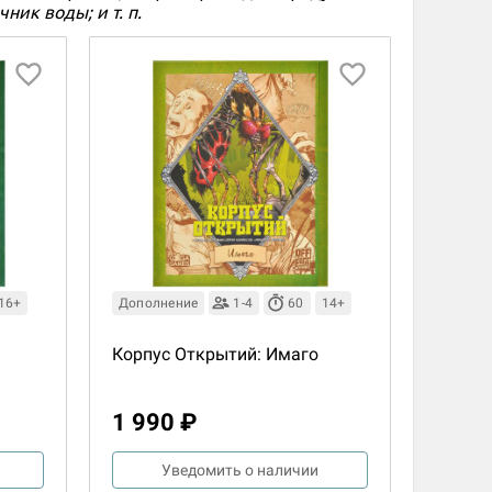
ник воды; и т. п.
16+
Дополнение
1-4
60
14+
Корпус Открытий: Имаго
1 990 ₽
Уведомить о наличии