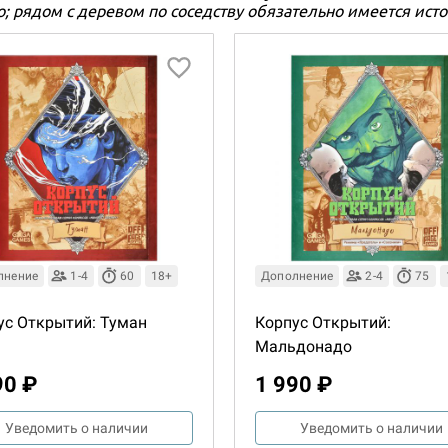
; рядом с деревом по соседству обязательно имеется источ
лнение
1-4
60
18+
Дополнение
2-4
75
ус Открытий: Туман
Корпус Открытий:
Мальдонадо
90 ₽
1 990 ₽
Уведомить о наличии
Уведомить о наличии