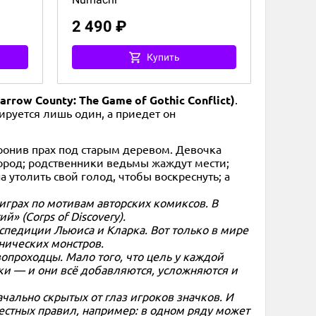
2 490 ₽
Купить
row County: The Game of Gothic Conflict)
.
руется лишь один, а приедет он
оронив прах под старым деревом. Девочка
ород; родственники ведьмы жаждут мести;
 утолить свой голод, чтобы воскреснуть; а
играх по мотивам авторских комиксов. В
» (Corps of Discovery).
кспедиции Льюиса и Кларка. Вот только в мире
нических монстров.
опроходцы. Мало того, что цель у каждой
ки — и они всё добавляются, усложняются и
ачально скрытых от глаз игроков значков. И
естных правил, например: в одном ряду может