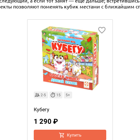
а следующий, а если тот занят — ещё дальше; встретившис
фекты позволяют поменять кубик местами с ближайшим сп
2-5
15
5+
Кубегу
1 290 ₽
Купить