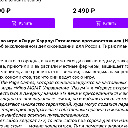
90 ₽
2 490 ₽
Купить
Купить
о игре «Округ Хэрроу: Готическое противостояние» (Har
б эксклюзивном делюкс-издании для России. Тираж плани
сельского городка, в котором некогда сожгли ведьму, зах
ева, приютили и вырастили местные фермеры, защищает г
ением, а не сровнять его с землёй; сама ведьма намерена
х конфликтов, так что они ведут свою игру.
the Page Games, которая специализируется на настольных 
игры «Mind MGMT. Управление “Разум”» и «Корпус открытий
меститься в Америку начала XIX века и присоединиться к э
сследовать неизведанные земли, но и избавить их от демо
едлагают множество территорий, куда могут податься перв
я территория подбрасывает собственные правила и механи
же наиболее опытных путешественников.
 собой квадрат 7×7, то есть состоит из сорока девяти изн
о не стоит — можно поплатиться. Тут и помогают знания м