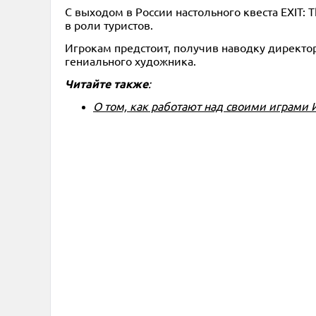
С выходом в России настольного квеста EXIT:
в роли туристов.
Игрокам предстоит, получив наводку директор
гениального художника.
Читайте также
:
О том, как работают над своими играми 