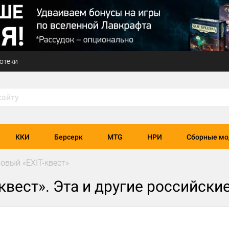
отеки
ККИ
Берсерк
MTG
НРИ
Сборные мо
новый «EXIT-квест»
квест». Эта и другие российски