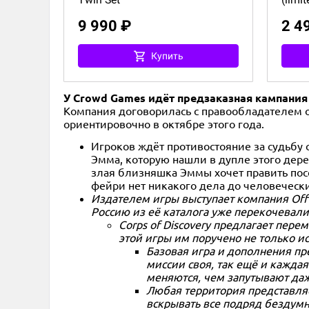
9 990 ₽
2 4
Купить
У Crowd Games идёт предзаказная кампания п
Компания договорилась с правообладателем о
ориентировочно в октябре этого года.
Игроков ждёт противостояние за судьбу 
Эмма, которую нашли в дупле этого дер
злая близняшка Эммы хочет править посел
фейри нет никакого дела до человечески
Издателем игры выступает компания Off 
Россию из её каталога уже перекочевали 
Corps of Discovery предлагает пере
Предзаказ
2
90+
14+
этой игры им поручено не только и
Базовая игра и дополнения пр
Eng
миссии своя, так ещё и кажда
меняются, чем запутывают да
Bushido. Ronin & Kami:
Любая территория представляет
Yūkan'na
вскрывать все подряд бездумн