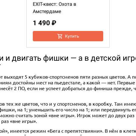
EXIT-квест: Охота в
Амстердаме
1 490 ₽
Купить
и и двигать фишки — а в детской иг
т
старт выходят 5 кубиков-спортсменов пяти разных цветов. А
ениям достойны мест на пьедестале, а какой — нет. Первы
ринесёт 2 ПО, если не успеет добраться до финиша прежде,
в тех же цветов, что и у спортсменов, в коробку. Там име
фишки, на 1; уменьшить его число на 1; или передвинуть е
о можно считать зоной «вне игры». Игрок может до двух р
 раз «вне игры».
й», имеется режим «Бега с препятствиями». В нём в клет