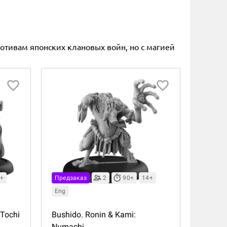
тивам японских клановых войн, но с магией
+
Предзаказ
2
90+
14+
Eng
 Tochi
Bushido. Ronin & Kami:
Numachi