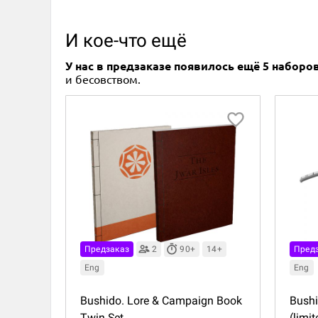
И кое-что ещё
У нас в предзаказе появилось ещё 5 набор
и бесовством.
Предзаказ
2
90+
14+
Пред
Eng
Eng
Bushido. Lore & Campaign Book
Bushi
Twin Set
(limit