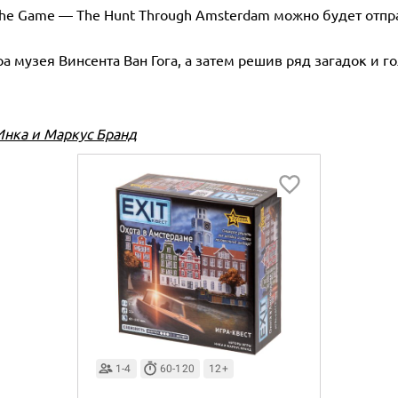
 The Game — The Hunt Through Amsterdam можно будет отпр
а музея Винсента Ван Гога, а затем решив ряд загадок и 
Инка и Маркус Бранд
1-4
60-120
12+