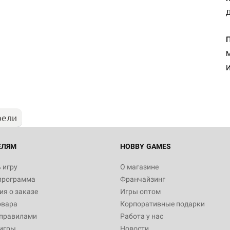
Д
Настольная игра Hobby Worl
М
"Мир фантастики. Спецвыпус
Стругацкие"
И
1 490
рели
Настольная игра Hobby Worl
империи: Боевая тревога
799
ЕЛЯМ
HOBBY GAMES
 игру
О магазине
программа
Франчайзинг
Настольная игра Hobby Worl
я о заказе
Игры оптом
империи. Четвёртая редакция
овара
Корпоративные подарки
Рубеж
12 990
 правилами
Работа у нас
игры
Новости