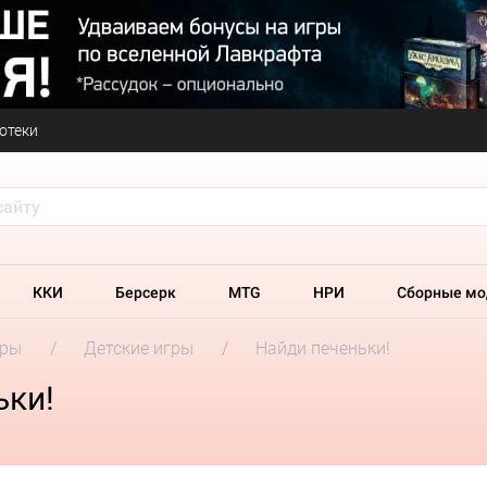
отеки
ККИ
Берсерк
MTG
НРИ
Сборные мо
гры
Детские игры
Найди печеньки!
ьки!