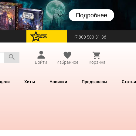
Подробнее
+7 800 500-31-36
перейти на Zvezda
Войти
Избранное
Корзина
дели
Хиты
Новинки
Предзаказы
Статьи