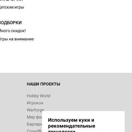
етские игры
ПОДБОРКИ
d Журнал
ного скидок!
к: Братья
гры на внимание
d Звёздные
НАШИ ПРОЕКТЫ
Hobby World
Игрокон
d Сумерки
Warforge
: Грозовой
Мир фантастики
Используем куки и
Берсерк
рекомендательные
CrowdRepublic
технологии