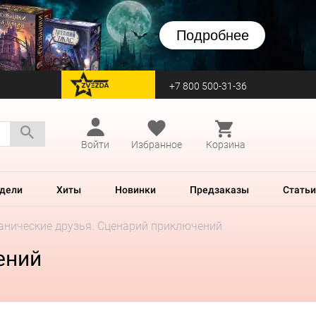
Подробнее
+7 800 500-31-36
перейти на Zvezda
Войти
Избранное
Корзина
дели
Хиты
Новинки
Предзаказы
Статьи
нические друзья. Сценарий приключений
ений