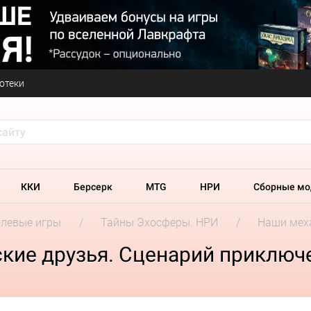
отеки
ККИ
Берсерк
MTG
НРИ
Сборные мо
олевые игры
Тайны Эхосферы. НРИ
Наши меха
кие друзья. Сценарий приключ