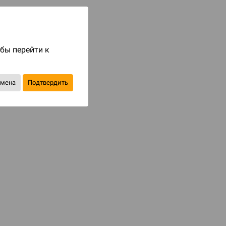
Код товара: 87179
3 990 ₽
до 399
бонусов на следующие покупки
обы перейти к
Уведомить о наличии
тмена
Подтвердить
В избранное