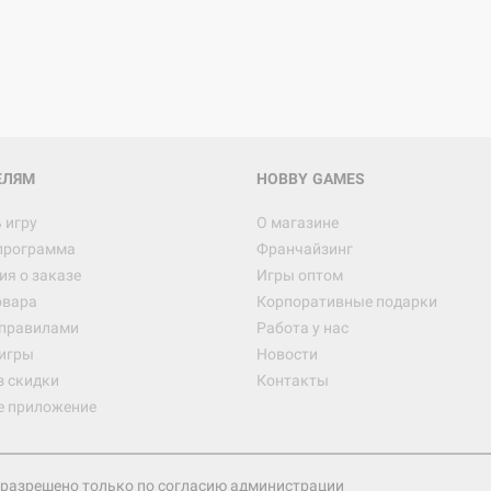
ЕЛЯМ
HOBBY GAMES
 игру
О магазине
программа
Франчайзинг
я о заказе
Игры оптом
овара
Корпоративные подарки
 правилами
Работа у нас
игры
Новости
з скидки
Контакты
е приложение
разрешено только по согласию администрации