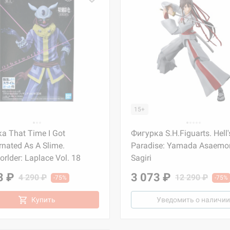
15+
а That Time I Got
Фигурка S.H.Figuarts. Hell'
rnated As A Slime.
Paradise: Yamada Asaemo
rlder: Laplace Vol. 18
Sagiri
3 ₽
3 073 ₽
4 290 ₽
12 290 ₽
-75%
-75%
Купить
Уведомить о наличии