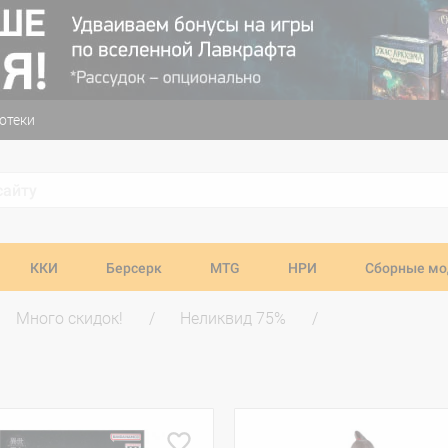
отеки
ККИ
Берсерк
MTG
НРИ
Сборные мо
Много скидок!
Неликвид 75%