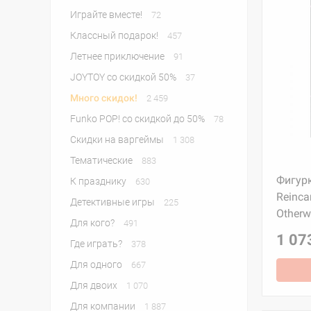
Играйте вместе!
72
Классный подарок!
457
Летнее приключение
91
JOYTOY со скидкой 50%
37
Много скидок!
2 459
Funko POP! со скидкой до 50%
78
Скидки на варгеймы
1 308
Тематические
883
Фигурк
К празднику
630
Reinca
Детективные игры
225
Otherwo
Для кого?
491
1 07
Где играть?
378
Для одного
667
Для двоих
1 070
Для компании
1 887