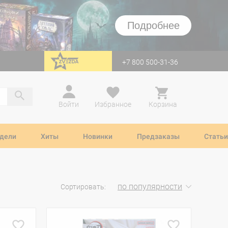
Подробнее
+7 800 500-31-36
перейти на Zvezda
Войти
Избранное
Корзина
дели
Хиты
Новинки
Предзаказы
Статьи
по популярности
Сортировать: