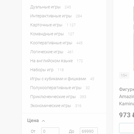
Дуэльные игры
245
Интерактивные игры
284
Карточные игры
1 127
Командные игры
127
Кооперативные игры
445
Логические игры
461
На английском языке
172
Наборы игр
118
15+
Игры с кубиками и фишками
45
Полукооперативные игры
32
Фигурк
Amazin
Приключенческие игры
393
Kamina
Экономические игры
316
973 
Цена
От
До