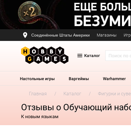
Соединённые Штаты Америки
Магазины
Игр
Каталог
Настольные игры
Варгеймы
Warhammer
Главная
Каталог
Фигурки и сув
Отзывы о Обучающий набо
К новым языкам