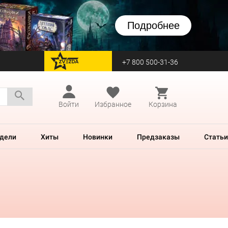
Подробнее
+7 800 500-31-36
перейти на Zvezda
Войти
Избранное
Корзина
дели
Хиты
Новинки
Предзаказы
Статьи