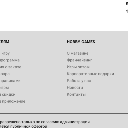
Ф
ЕЛЯМ
HOBBY GAMES
 игру
О магазине
программа
Франчайзинг
я о заказе
Игры оптом
овара
Корпоративные подарки
 правилами
Работа у нас
игры
Новости
з скидки
Контакты
е приложение
разрешено только по согласию администрации
яется публичной офертой