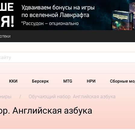
отеки
ККИ
Берсерк
MTG
НРИ
Сборные мо
ениры
Обучающий набор. Английская азбука
р. Английская азбука