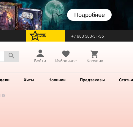
Подробнее
+7 800 500-31-36
перейти на Zvezda
Войти
Избранное
Корзина
дели
Хиты
Новинки
Предзаказы
Статьи
ина