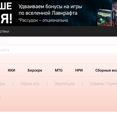
отеки
ККИ
Берсерк
MTG
НРИ
Сборные мо
гры
Серии игр
Эволюция
Океаны: Глуб
а