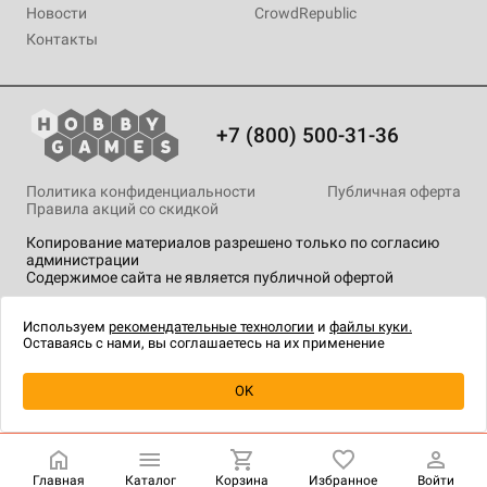
Новости
CrowdRepublic
Контакты
+7 (800) 500-31-36
Политика конфиденциальности
Публичная оферта
Правила акций со скидкой
Копирование материалов разрешено только по согласию
администрации
Содержимое сайта не является публичной офертой
На сайте Hobby Games применяются
рекомендательные
технологии
.
Используем
рекомендательные технологии
и
файлы куки.
Оставаясь с нами, вы соглашаетесь на их применение
Уведомить о наличии
OK
Главная
Каталог
Корзина
Избранное
Войти