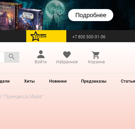
Подробнее
+7 800 500-31-36
перейти на Zvezda
Войти
Избранное
Корзина
дели
Хиты
Новинки
Предзаказы
Статьи
л "Принцесса Майя"