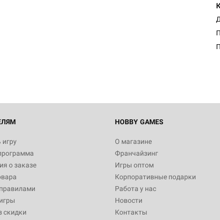
Д
Настольная игра Hobby Worl
П
Египта
1 991
Настольная игра Hobby World
Белая смерть
12 990
ЕЛЯМ
HOBBY GAMES
 игру
О магазине
программа
Франчайзинг
Настольная игра Hobby World
я о заказе
Игры оптом
Сердце роя. Дисплей бустеро
овара
Корпоративные подарки
3 490
 правилами
Работа у нас
игры
Новости
з скидки
Контакты