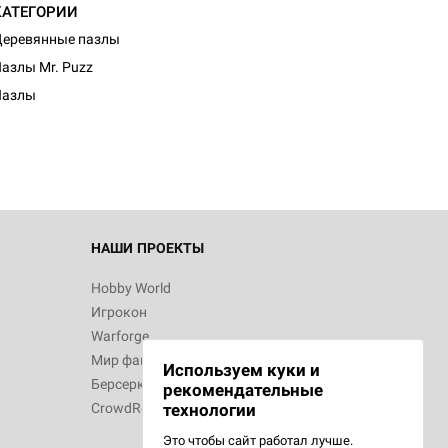
КАТЕГОРИИ
еревянные пазлы
d Монстры
азлы Mr. Puzz
Пазлы
 Зомбицид:
НАШИ ПРОЕКТЫ
Hobby World
Игрокон
 Берсерк.
Warforge
в
Мир фантастики
Используем куки и
Берсерк
рекомендательные
CrowdRepublic
технологии
Это чтобы сайт работал лучше.