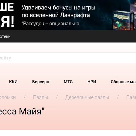
отеки
ККИ
Берсерк
MTG
НРИ
Сборные мо
оломки
Пазлы
Деревянные пазлы
Паз
есса Майя"