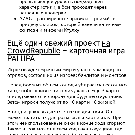
превышающее уровень подходящей
характеристики, а бои проходят через
встречные проверки.
AZAG – расширенные правила "Тройки!" в
придачу с миром, который навеян античным
фэнтези и мифами Ктулху.
Ещё один свежий проект
на
CrowdRepublic
– карточная игра
PALUPA
Игроков ждёт мрачный мир и участь командиров
отрядов, состоящих из изгоев: бандитов и монстров.
Перед боем из общей колоды убирается несколько
карт, чтобы привнести толику хаоса. Ещё 3 карты
откладываются в сторону для будущего аукциона.
Затем игроки получают по 10 карт и 18 жизней.
На ход игроку выдаётся 5 очков действий. Он
может тратить их для розыгрыша карт и атак. При
этом неиспользованные очки в конце хода сгорают.
Также игрок может в свой ход начать аукцион, где
ставками выступают жизни. Сыгравшая ставка