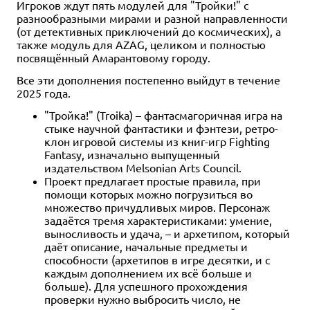
Игроков ждут пять модулей для "Тройки!" с
разнообразными мирами и разной направленности
(от детективных приключений до космических), а
также модуль для AZAG, целиком и полностью
посвящённый Амарантовому городу.
Все эти дополнения постепенно выйдут в течение
2025 года.
"Тройка!" (Troika) – фантасмагоричная игра на
стыке научной фантастики и фэнтези, ретро-
клон игровой системы из книг-игр Fighting
Fantasy, изначально выпущенный
издательством Melsonian Arts Council.
Проект предлагает простые правила, при
помощи которых можно погрузиться во
множество причудливых миров. Персонаж
задаётся тремя характеристиками: умение,
выносливость и удача, – и архетипом, который
даёт описание, начальные предметы и
способности (архетипов в игре десятки, и с
каждым дополнением их всё больше и
больше). Для успешного прохождения
проверки нужно выбросить число, не