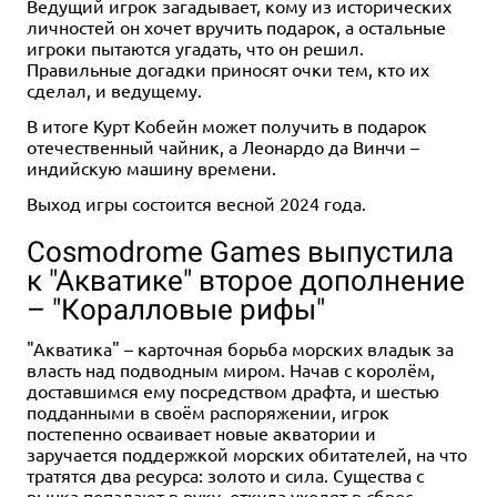
Ведущий игрок загадывает, кому из исторических
личностей он хочет вручить подарок, а остальные
игроки пытаются угадать, что он решил.
Правильные догадки приносят очки тем, кто их
сделал, и ведущему.
В итоге Курт Кобейн может получить в подарок
отечественный чайник, а Леонардо да Винчи –
индийскую машину времени.
Выход игры состоится весной 2024 года.
Cosmodrome Games выпустила
к "Акватике" второе дополнение
– "Коралловые рифы"
"Акватика" – карточная борьба морских владык за
власть над подводным миром. Начав с королём,
доставшимся ему посредством драфта, и шестью
подданными в своём распоряжении, игрок
постепенно осваивает новые акватории и
заручается поддержкой морских обитателей, на что
тратятся два ресурса: золото и сила. Существа с
рынка попадают в руку, откуда уходят в сброс,