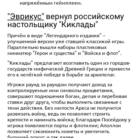
напряжённым геймплеем.
"Эврикус"
вернул российскому
настольщику "Киклады"
Причём в виде "Легендарного издания" –
улучшенной версии уже ставшей классикой игры.
Параллельно вышли наборы пластиковых
миниатюр "Герои и существа" и "Войска и флот".
"Киклады" предлагают возглавить один из городов-
государств мифической Древней Греции и привести
его к нелёгкой победе в борьбе за архипелаг.
Игроки раунд за раундом получают доход за
контролируемые ими символы процветания,
совершают подношения богам, делая и перебивая
ставки друг друга, чтобы выполнить связанные с
теми действия. Без милости Ареса не получится
развязать войну, ведь он позволяет строить
крепости и нанимать войска; благодаря Посейдону у
игрока появляются порты и флотилии; Аполлон
позволяет сэкономить монеты и увеличить
будущий доход; и так далее.