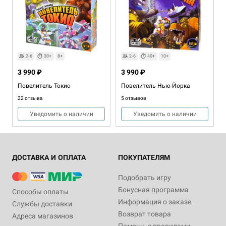
2-6
30+
8+
2-6
40+
10+
3 990 ₽
3 990 ₽
Повелитель Токио
Повелитель Нью-Йорка
22 отзыва
5 отзывов
Уведомить о наличии
Уведомить о наличии
ДОСТАВКА И ОПЛАТА
ПОКУПАТЕЛЯМ
Подобрать игру
Бонусная программа
Способы оплаты
Информация о заказе
Службы доставки
Дополнение
2-6
30-60
Возврат товара
Адреса магазинов
10+
1-5
45-60
10+
Дополнение
Дополнение
2-6
2-6
30+
30+
8+
8+
Помощь с правилами