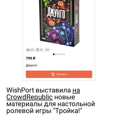
3-5
15
10+
799 ₽
Джунго
Купить
WishPort выставила
на
CrowdRepublic
новые
материалы для настольной
ролевой игры "Тройка!"