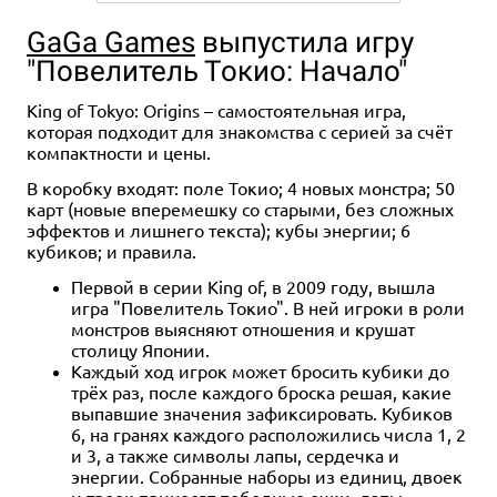
GaGa Games
выпустила игру
"Повелитель Токио: Начало"
King of Tokyo: Origins – самостоятельная игра,
которая подходит для знакомства с серией за счёт
компактности и цены.
В коробку входят: поле Токио; 4 новых монстра; 50
карт (новые вперемешку со старыми, без сложных
эффектов и лишнего текста); кубы энергии; 6
кубиков; и правила.
Первой в серии King of, в 2009 году, вышла
игра "Повелитель Токио". В ней игроки в роли
монстров выясняют отношения и крушат
столицу Японии.
Каждый ход игрок может бросить кубики до
трёх раз, после каждого броска решая, какие
выпавшие значения зафиксировать. Кубиков
6, на гранях каждого расположились числа 1, 2
и 3, а также символы лапы, сердечка и
энергии. Собранные наборы из единиц, двоек
и троек приносят победные очки, лапы