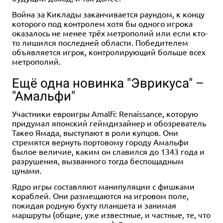
Война за Киклады заканчивается раундом, к концу
которого под контролем хотя бы одного игрока
оказалось не менее трёх метрополий или если кто-
то лишился последней области. Победителем
объявляется игрок, контролирующий больше всех
метрополий.
Ещё одна новинка "Эврикуса" –
"Амальфи"
Участники евроигры Amalfi: Renaissance, которую
придумал японский геймдизайнер и обозреватель
Такео Ямада, выступают в роли купцов. Они
стремятся вернуть портовому городу Амальфи
былое величие, каким он славился до 1343 года и
разрушения, вызванного тогда беспощадным
цунами.
Ядро игры составляют манипуляции с фишками
кораблей. Они размещаются на игровом поле,
покидая родную бухту планшета и занимая
маршруты (общие, уже известные, и частные, те, что