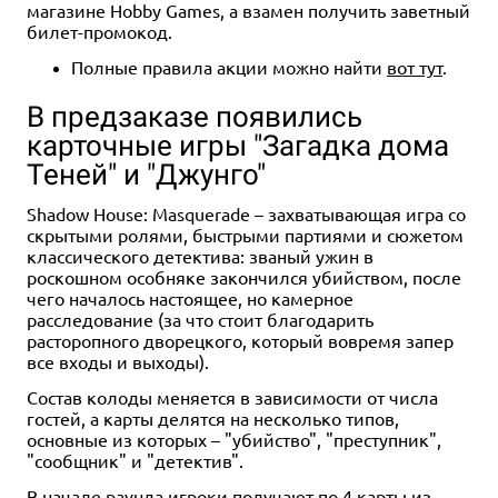
магазине Hobby Games, а взамен получить заветный
билет-промокод.
Полные правила акции можно найти
вот тут
.
В предзаказе появились
карточные игры "Загадка дома
Теней" и "Джунго"
Shadow House: Masquerade – захватывающая игра со
скрытыми ролями, быстрыми партиями и сюжетом
классического детектива: званый ужин в
роскошном особняке закончился убийством, после
чего началось настоящее, но камерное
расследование (за что стоит благодарить
расторопного дворецкого, который вовремя запер
все входы и выходы).
Состав колоды меняется в зависимости от числа
гостей, а карты делятся на несколько типов,
основные из которых – "убийство", "преступник",
"сообщник" и "детектив".
В начале раунда игроки получают по 4 карты из