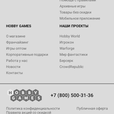
6 490 ₽
1 490 ₽
990 ₽
1 790 ₽
Архивные игры
Повелитель острова
Повелитель Нью-Йорка:
Повелитель Токио: Ещё
Повелитель Токио: Хэллоуин
Товары без скидки
монстров
Подзарядка
больше ярости!
Мобильное приложение
Купить
1 отзыв
Уведомить о наличии
Уведомить о наличии
HOBBY GAMES
НАШИ ПРОЕКТЫ
Уведомить о наличии
О магазине
Hobby World
Франчайзинг
Игрокон
Игры оптом
Warforge
Корпоративные подарки
Мир фантастики
Работа у нас
Берсерк
Новости
CrowdRepublic
Контакты
+7 (800) 500-31-36
Политика конфиденциальности
Публичная оферта
Правила акций со скидкой