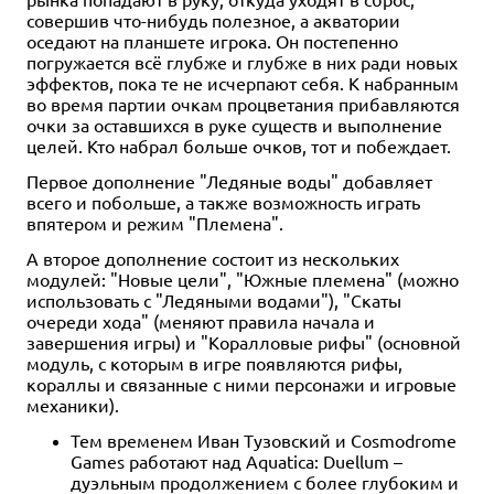
совершив что-нибудь полезное, а акватории
оседают на планшете игрока. Он постепенно
погружается всё глубже и глубже в них ради новых
эффектов, пока те не исчерпают себя. К набранным
во время партии очкам процветания прибавляются
очки за оставшихся в руке существ и выполнение
целей. Кто набрал больше очков, тот и побеждает.
Первое дополнение "Ледяные воды" добавляет
всего и побольше, а также возможность играть
впятером и режим "Племена".
А второе дополнение состоит из нескольких
модулей: "Новые цели", "Южные племена" (можно
использовать с "Ледяными водами"), "Скаты
очереди хода" (меняют правила начала и
завершения игры) и "Коралловые рифы" (основной
модуль, с которым в игре появляются рифы,
кораллы и связанные с ними персонажи и игровые
механики).
Тем временем Иван Тузовский и Cosmodrome
Games работают над Aquatica: Duellum –
дуэльным продолжением с более глубоким и