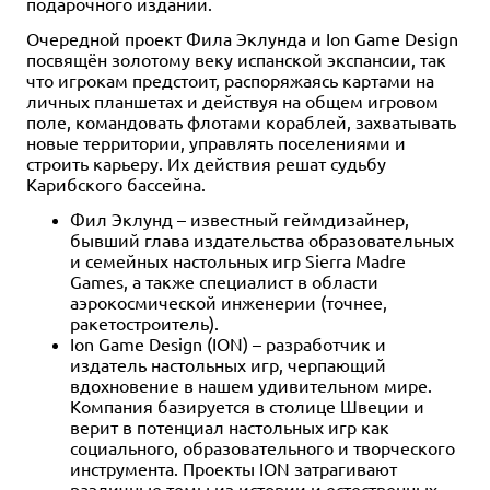
подарочного изданий.
Очередной проект Фила Эклунда и Ion Game Design
посвящён золотому веку испанской экспансии, так
что игрокам предстоит, распоряжаясь картами на
личных планшетах и действуя на общем игровом
поле, командовать флотами кораблей, захватывать
новые территории, управлять поселениями и
строить карьеру. Их действия решат судьбу
Карибского бассейна.
Фил Эклунд – известный геймдизайнер,
бывший глава издательства образовательных
и семейных настольных игр Sierra Madre
Games, а также специалист в области
аэрокосмической инженерии (точнее,
ракетостроитель).
Ion Game Design (ION) – разработчик и
издатель настольных игр, черпающий
вдохновение в нашем удивительном мире.
Компания базируется в столице Швеции и
верит в потенциал настольных игр как
социального, образовательного и творческого
инструмента. Проекты ION затрагивают
различные темы из истории и естественных