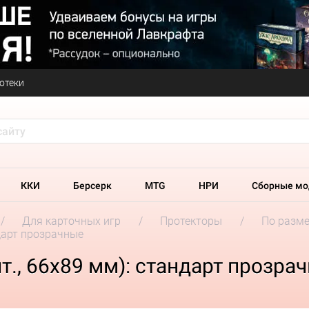
отеки
ККИ
Берсерк
MTG
НРИ
Сборные мо
Для карточных игр
Протекторы
По разм
дарт прозрачные
т., 66x89 мм): стандарт прозра