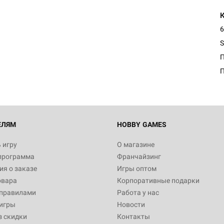
6
S
ЕЛЯМ
HOBBY GAMES
 игру
О магазине
программа
Франчайзинг
я о заказе
Игры оптом
овара
Корпоративные подарки
 правилами
Работа у нас
игры
Новости
з скидки
Контакты