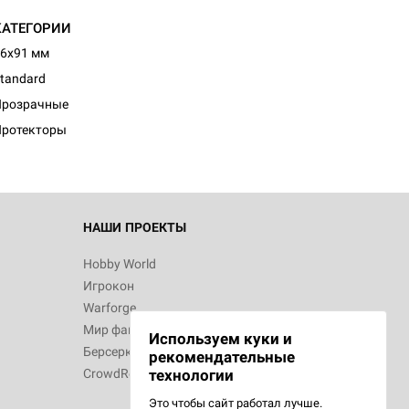
КАТЕГОРИИ
6x91 мм
tandard
Прозрачные
Протекторы
НАШИ ПРОЕКТЫ
Hobby World
Игрокон
Warforge
Мир фантастики
Используем куки и
Берсерк
рекомендательные
CrowdRepublic
технологии
Это чтобы сайт работал лучше.