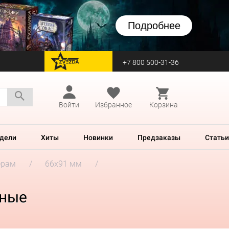
Подробнее
+7 800 500-31-36
перейти на Zvezda
Войти
Избранное
Корзина
дели
Хиты
Новинки
Предзаказы
Статьи
ерам
66x91 мм
чные