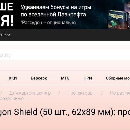
отеки
ККИ
Берсерк
MTG
НРИ
Сборные мо
Для карточных игр
Протекторы
По разм
 прозрачные
n Shield (50 шт., 62x89 мм): п