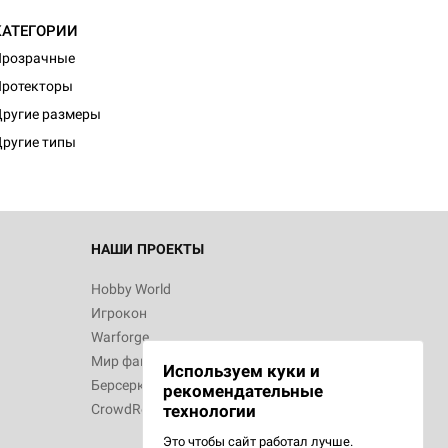
КАТЕГОРИИ
Прозрачные
Протекторы
ругие размеры
ругие типы
НАШИ ПРОЕКТЫ
Hobby World
Игрокон
Warforge
Мир фантастики
Используем куки и
Берсерк
рекомендательные
CrowdRepublic
технологии
Это чтобы сайт работал лучше.