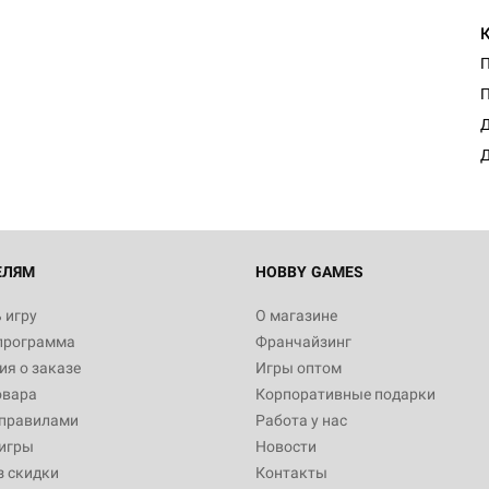
Д
Д
ЕЛЯМ
HOBBY GAMES
 игру
О магазине
программа
Франчайзинг
я о заказе
Игры оптом
овара
Корпоративные подарки
 правилами
Работа у нас
игры
Новости
з скидки
Контакты