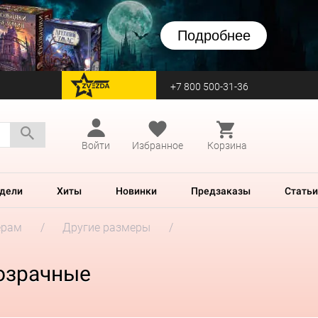
Подробнее
+7 800 500-31-36
перейти на Zvezda
Войти
Избранное
Корзина
дели
Хиты
Новинки
Предзаказы
Статьи
ерам
Другие размеры
розрачные