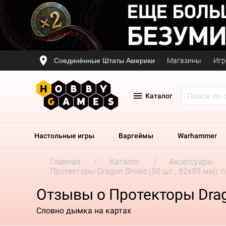
Соединённые Штаты Америки
Магазины
Игр
Каталог
Настольные игры
Варгеймы
Warhammer
Главная
Каталог
Аксессуары
Протекторы Dragon Shield (50 шт., 62x89 мм):
Отзывы о Протекторы Drago
Словно дымка на картах