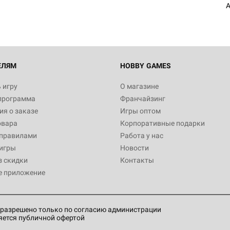
A
Настольная игра Hobby World
Белая смерть
12 990
ЕЛЯМ
HOBBY GAMES
 игру
О магазине
программа
Франчайзинг
Настольная игра Hobby Worl
я о заказе
Игры оптом
Аркхэма. Карточная игра
овара
Корпоративные подарки
3 490
 правилами
Работа у нас
игры
Новости
з скидки
Контакты
е приложение
Настольная игра Hobby Worl
Аркхэма. Карточная игра: Вт
4 990
разрешено только по согласию администрации
яется публичной офертой