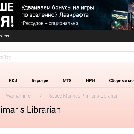
отеки
ККИ
Берсерк
MTG
НРИ
Сборные мо
Warhammer
Space Marines Primaris Librarian
maris Librarian