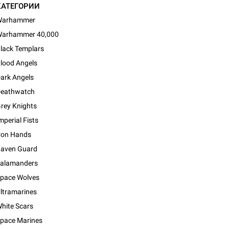
КАТЕГОРИИ
Warhammer
arhammer 40,000
lack Templars
lood Angels
ark Angels
eathwatch
rey Knights
mperial Fists
ron Hands
aven Guard
alamanders
pace Wolves
ltramarines
d Монстры
hite Scars
pace Marines