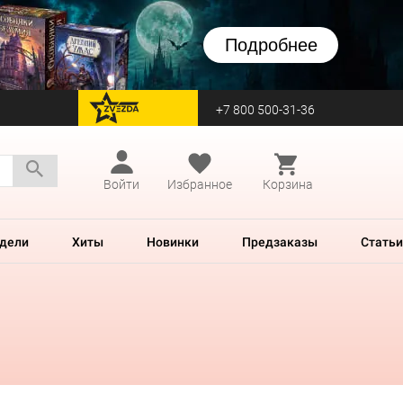
Подробнее
+7 800 500-31-36
перейти на Zvezda
Войти
Избранное
Корзина
дели
Хиты
Новинки
Предзаказы
Статьи