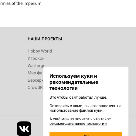
rmies of the Imperium
 Зомбицид:
НАШИ ПРОЕКТЫ
Hobby World
Игрокон
d Ужас
Warforge
Мир фантастики
Используем куки и
Берсерк
рекомендательные
CrowdRepublic
технологии
Это чтобы сайт работал лучше.
Оставаясь с нами, вы соглашаетесь на
d Ужас
использование
файлов куки.
орой сезон
А ещё можно почитать, что такое
рекомендательные технологии