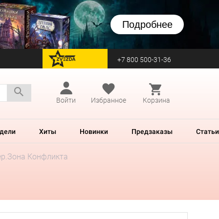
Подробнее
+7 800 500-31-36
перейти на Zvezda
Войти
Избранное
Корзина
дели
Хиты
Новинки
Предзаказы
Статьи
ер.Зона Конфликта