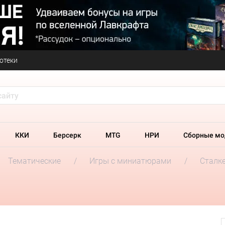
отеки
ККИ
Берсерк
MTG
НРИ
Сборные мо
Тематические
Игры с миниатюрами
Сталк