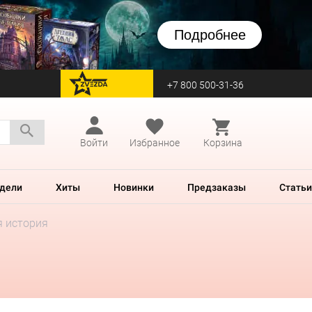
Подробнее
+7 800 500-31-36
перейти на Zvezda
Войти
Избранное
Корзина
дели
Хиты
Новинки
Предзаказы
Статьи
я история