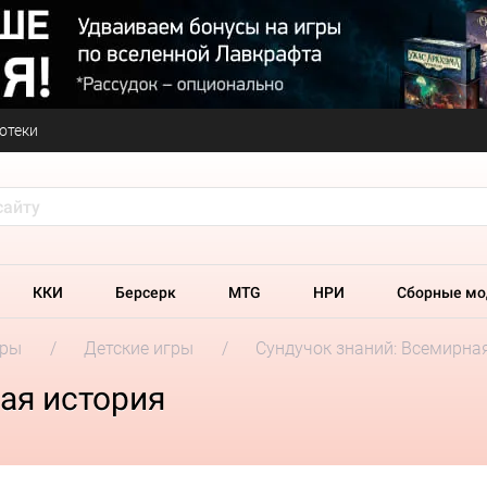
отеки
ККИ
Берсерк
MTG
НРИ
Сборные мо
гры
Детские игры
Сундучок знаний: Всемирна
ая история