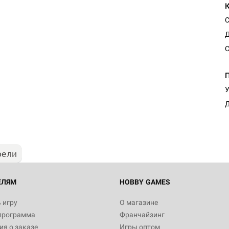
С
Д
С
У
Д
рели
ЕЛЯМ
HOBBY GAMES
 игру
О магазине
программа
Франчайзинг
я о заказе
Игры оптом