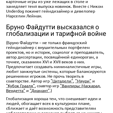
карточные игры из уже лежащих в столе и
замедляет темп выпуска новинок. Вместе с Ником
Underdog покинет геймдизайнер и девелопер
Марселин Лейман.
Бруно Файдутти высказался о
глобализации и тарифной войне
(Бруно Файдутти – не только французский
геймдизайнер с внушительным портфелем
проектов, но и историк, социолог и преподаватель,
автор диссертации, посвящённой единорогам, а
точнее, сказаниям XVI и XVII веков о них.
Предпочитает создавать минималистичные игры,
любит замкнутые системы, которые балансируются
решениями игроков. Не прочь творить в
соавторстве. Автор игр
"Цитадели"
,
"Мяури"
и
"Кубок Грааля"
, соавтор игр
"Вампиры: Маскарад.
Вендетта"
и
"Диамант"
.)
Глобализация хороша тем, что смешивает идеи и
людей, обогащает всех в культурном плане,
сближает и даёт возможность представителям
неблагополучных регионов выбраться из нищеты.