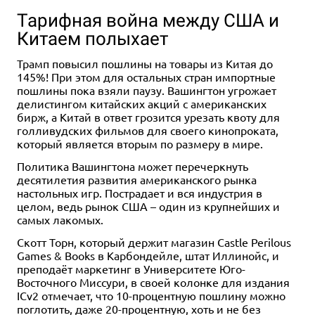
Тарифная война между США и
Китаем полыхает
Трамп повысил пошлины на товары из Китая до
145%! При этом для остальных стран импортные
пошлины пока взяли паузу. Вашингтон угрожает
делистингом китайских акций с американских
бирж, а Китай в ответ грозится урезать квоту для
голливудских фильмов для своего кинопроката,
который является вторым по размеру в мире.
Политика Вашингтона может перечеркнуть
десятилетия развития американского рынка
настольных игр. Пострадает и вся индустрия в
целом, ведь рынок США – один из крупнейших и
самых лакомых.
Скотт Торн, который держит магазин Castle Perilous
Games & Books в Карбондейле, штат Иллинойс, и
преподаёт маркетинг в Университете Юго-
Восточного Миссури, в своей колонке для издания
ICv2 отмечает, что 10-процентную пошлину можно
поглотить, даже 20-процентную, хоть и не без