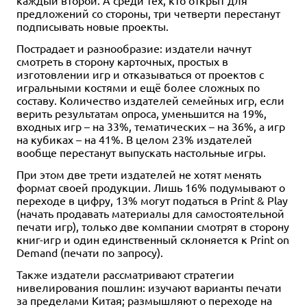
предложений со стороны, три четверти перестанут
подписывать новые проекты.
Пострадает и разнообразие: издатели начнут
смотреть в сторону карточных, простых в
изготовлении игр и отказываться от проектов с
игральными костями и ещё более сложных по
составу. Количество издателей семейных игр, если
верить результатам опроса, уменьшится на 19%,
входных игр – на 33%, тематических – на 36%, а игр
на кубиках – на 41%. В целом 23% издателей
вообще перестанут выпускать настольные игры.
При этом две трети издателей не хотят менять
формат своей продукции. Лишь 16% подумывают о
переходе в цифру, 13% могут податься в Print & Play
(начать продавать материалы для самостоятельной
печати игр), только две компании смотрят в сторону
книг-игр и один единственный склоняется к Print on
Demand (печати по запросу).
Также издатели рассматривают стратегии
нивелирования пошлин: изучают варианты печати
за пределами Китая; размышляют о переходе на