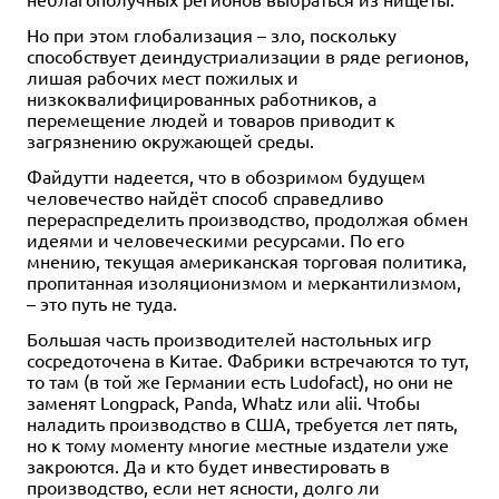
Но при этом глобализация – зло, поскольку
способствует деиндустриализации в ряде регионов,
лишая рабочих мест пожилых и
низкоквалифицированных работников, а
перемещение людей и товаров приводит к
загрязнению окружающей среды.
Файдутти надеется, что в обозримом будущем
человечество найдёт способ справедливо
перераспределить производство, продолжая обмен
идеями и человеческими ресурсами. По его
мнению, текущая американская торговая политика,
пропитанная изоляционизмом и меркантилизмом,
– это путь не туда.
Большая часть производителей настольных игр
сосредоточена в Китае. Фабрики встречаются то тут,
то там (в той же Германии есть Ludofact), но они не
заменят Longpack, Panda, Whatz или alii. Чтобы
наладить производство в США, требуется лет пять,
но к тому моменту многие местные издатели уже
закроются. Да и кто будет инвестировать в
производство, если нет ясности, долго ли