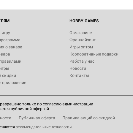
ЕЛЯМ
HOBBY GAMES
 игру
О магазине
программа
Франчайзинг
я о заказе
Игры оптом
овара
Корпоративные подарки
 правилами
Работа у нас
игры
Новости
з скидки
Контакты
е приложение
разрешено только по согласию администрации
яется публичной офертой
ности
Публичная оферта
Правила акций со скидкой
меняются
рекомендательные технологии
.