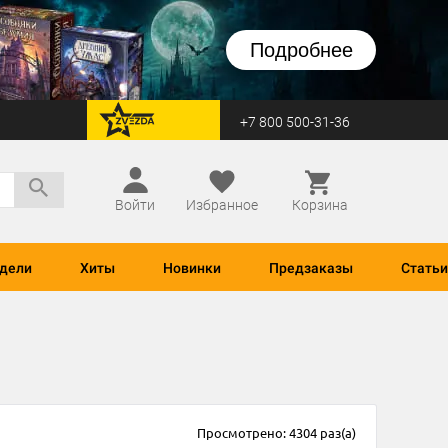
Подробнее
+7 800 500-31-36
перейти на Zvezda
Войти
Избранное
Корзина
дели
Хиты
Новинки
Предзаказы
Статьи
Просмотрено: 4304 раз(а)