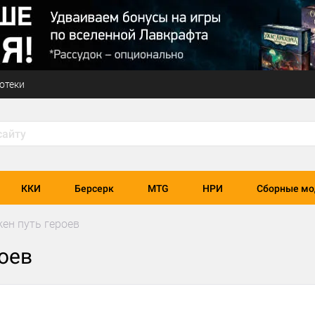
отеки
ККИ
Берсерк
MTG
НРИ
Сборные мо
жен путь героев
роев