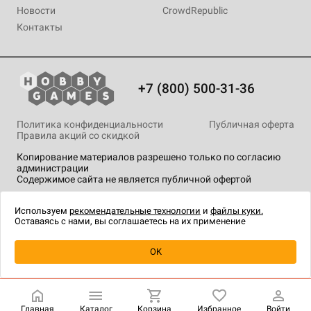
Новости
CrowdRepublic
Контакты
+7 (800) 500-31-36
Политика конфиденциальности
Публичная оферта
Правила акций со скидкой
Копирование материалов разрешено только по согласию
администрации
Содержимое сайта не является публичной офертой
На сайте Hobby Games применяются
рекомендательные
технологии
.
Используем
рекомендательные технологии
и
файлы куки.
Оставаясь с нами, вы соглашаетесь на их применение
OK
Купить
| 2 093 ₽
Главная
Каталог
Корзина
Избранное
Войти