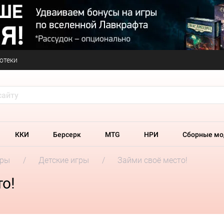
отеки
ККИ
Берсерк
MTG
НРИ
Сборные мо
гры
Детские игры
Займи своё место!
о!