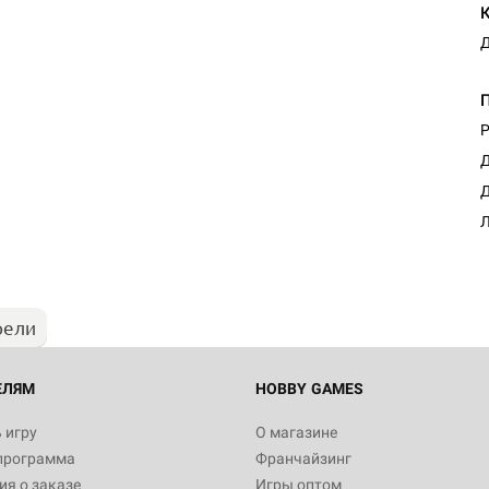
Д
Р
Д
Д
Л
рели
ЕЛЯМ
HOBBY GAMES
 игру
О магазине
программа
Франчайзинг
я о заказе
Игры оптом