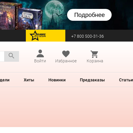
Подробнее
+7 800 500-31-36
перейти на Zvezda
Войти
Избранное
Корзина
дели
Хиты
Новинки
Предзаказы
Статьи