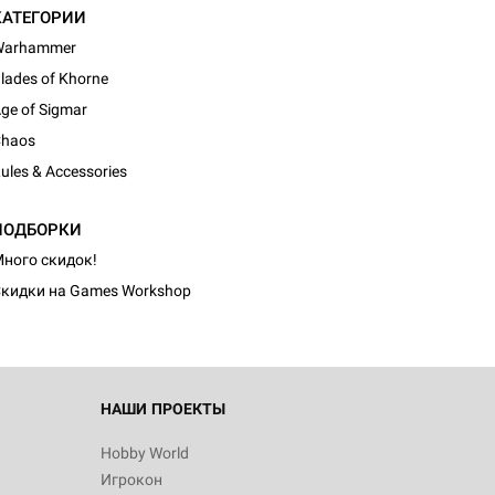
КАТЕГОРИИ
Warhammer
lades of Khorne
ge of Sigmar
haos
ules & Accessories
d Монстры
ПОДБОРКИ
ного скидок!
кидки на Games Workshop
 Зомбицид:
НАШИ ПРОЕКТЫ
Hobby World
Игрокон