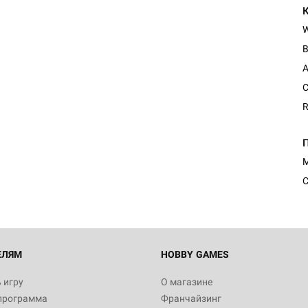
B
A
C
R
Настольная игра Hobby Worl
Египта
1 991
М
С
Настольная игра Hobby World
Белая смерть
12 990
ЕЛЯМ
HOBBY GAMES
 игру
О магазине
программа
Франчайзинг