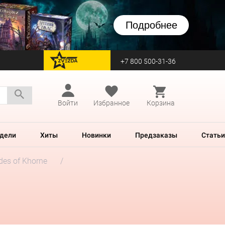
Подробнее
+7 800 500-31-36
перейти на Zvezda
Войти
Избранное
Корзина
дели
Хиты
Новинки
Предзаказы
Статьи
des of Khorne