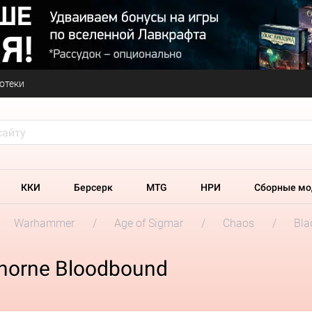
отеки
ККИ
Берсерк
MTG
НРИ
Сборные мо
Warhammer
Age of Sigmar
Chaos
Bla
Khorne Bloodbound