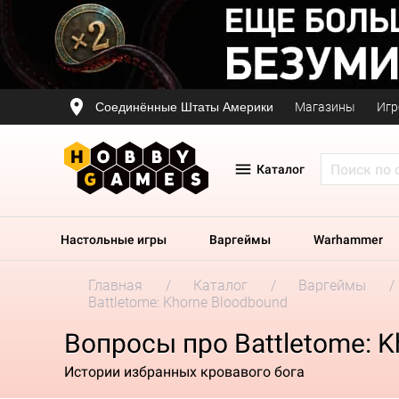
Соединённые Штаты Америки
Магазины
Игр
Каталог
Настольные игры
Варгеймы
Warhammer
Главная
Каталог
Варгеймы
Battletome: Khorne Bloodbound
Вопросы про Battletome: 
Истории избранных кровавого бога