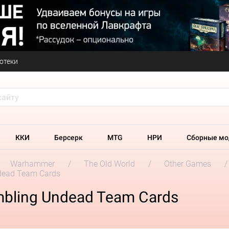
отеки
ККИ
Берсерк
MTG
НРИ
Сборные мо
Warhammer
The Old World
Other Games
dead Team Cards
mbling Undead Team Cards