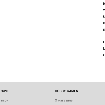
U
B
R
М
С
ЕЛЯМ
HOBBY GAMES
 игру
О магазине