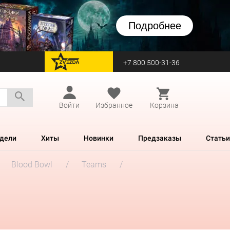
Подробнее
+7 800 500-31-36
перейти на Zvezda
Войти
Избранное
Корзина
дели
Хиты
Новинки
Предзаказы
Статьи
Blood Bowl
Teams