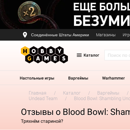
Соединённые Штаты Америки
Магазины
Игр
Каталог
Настольные игры
Варгеймы
Warhammer
Главная
Каталог
Варгеймы
Undead Team
Blood Bowl: Shambling Un
Отзывы о Blood Bowl: Sha
Тряхнём стариной?