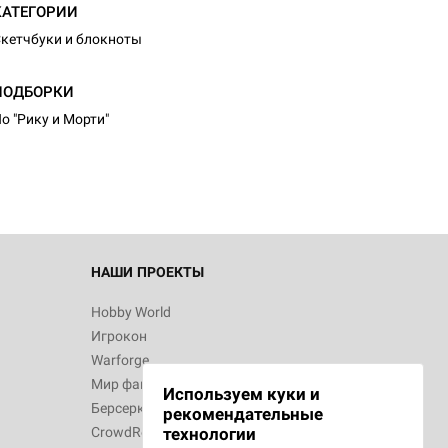
КАТЕГОРИИ
кетчбуки и блокноты
ПОДБОРКИ
о "Рику и Морти"
НАШИ ПРОЕКТЫ
Hobby World
Игрокон
Warforge
Мир фантастики
Используем куки и
Берсерк
рекомендательные
CrowdRepublic
технологии