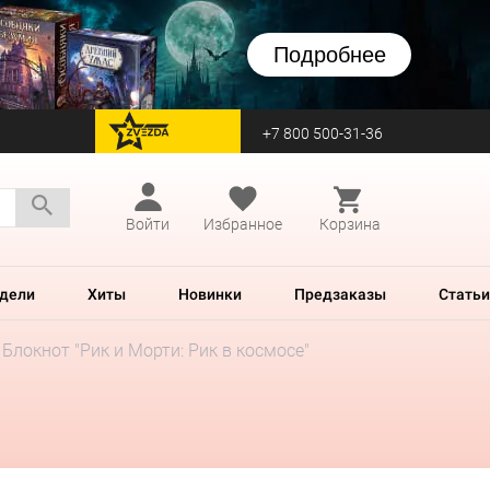
Подробнее
+7 800 500-31-36
перейти на Zvezda
Войти
Избранное
Корзина
дели
Хиты
Новинки
Предзаказы
Статьи
Блокнот "Рик и Морти: Рик в космосе"