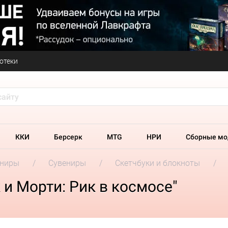
отеки
ККИ
Берсерк
MTG
НРИ
Сборные мо
ениры
Сувениры
Скетчбуки и блокноты
 и Морти: Рик в космосе"