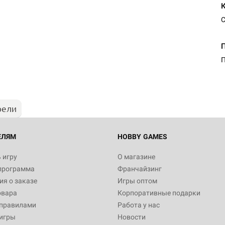
С
П
рели
ЕЛЯМ
HOBBY GAMES
 игру
О магазине
программа
Франчайзинг
я о заказе
Игры оптом
овара
Корпоративные подарки
 правилами
Работа у нас
игры
Новости