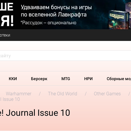
отеки
ККИ
Берсерк
MTG
НРИ
Сборные мо
Warhammer
The Old World
Other Games
l Issue 10
! Journal Issue 10