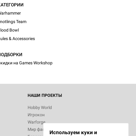
КАТЕГОРИИ
Warhammer
notlings Team
lood Bowl
ules & Accessories
d Монстры
ПОДБОРКИ
кидки на Games Workshop
 Зомбицид:
НАШИ ПРОЕКТЫ
Hobby World
Игрокон
d Ужас
Warforge
Мир фантастики
Используем куки и