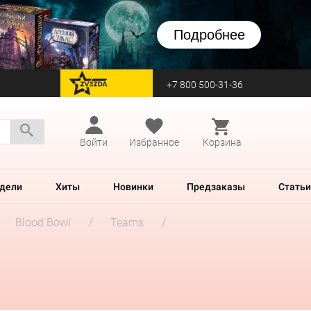
Подробнее
+7 800 500-31-36
перейти на Zvezda
Войти
Избранное
Корзина
дели
Хиты
Новинки
Предзаказы
Статьи
Blood Bowl
Teams