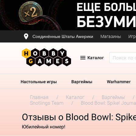
Соединённые Штаты Америки
Магазины
Игр
Каталог
Настольные игры
Варгеймы
Warhammer
Главная
Каталог
Варгеймы
Snotlings Team
Blood Bowl: Spike! Journa
Отзывы о Blood Bowl: Spike
Юбилейный номер!