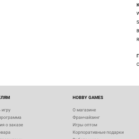
S
B
R
Настольная игра Hobby Worl
Египта
1 991
С
Настольная игра Hobby World
Белая смерть
12 990
ЕЛЯМ
HOBBY GAMES
 игру
О магазине
программа
Франчайзинг
Настольная игра Hobby Worl
я о заказе
Игры оптом
Аркхэма. Карточная игра
овара
Корпоративные подарки
3 490