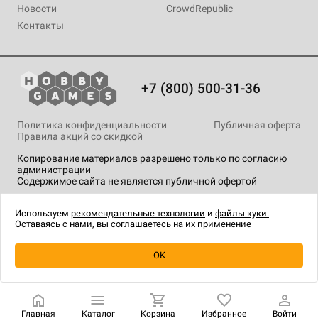
Новости
CrowdRepublic
Контакты
+7 (800) 500-31-36
Политика конфиденциальности
Публичная оферта
Правила акций со скидкой
Копирование материалов разрешено только по согласию
администрации
Содержимое сайта не является публичной офертой
На сайте Hobby Games применяются
рекомендательные
технологии
.
Используем
рекомендательные технологии
и
файлы куки.
Оставаясь с нами, вы соглашаетесь на их применение
Уведомить о наличии
OK
Главная
Каталог
Корзина
Избранное
Войти