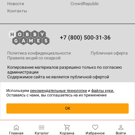
Новости
CrowdRepublic
Контакты
+7 (800) 500-31-36
Политика конфиденциальности
Публичная оферта
Правила акций со скидкой
Копирование материалов разрешено только по согласию
администрации
Содержимое сайта не является публичной офертой
На сайте Hobby Games применяются
рекомендательные
технологии
.
Используем
рекомендательные технологии
и
файлы куки.
Оставаясь с нами, вы соглашаетесь на их применение
Уведомить о наличии
OK
Главная
Каталог
Корзина
Избранное
Войти