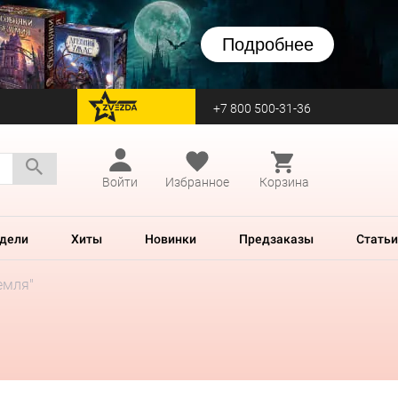
Подробнее
+7 800 500-31-36
перейти на Zvezda
Войти
Избранное
Корзина
дели
Хиты
Новинки
Предзаказы
Статьи
емля"