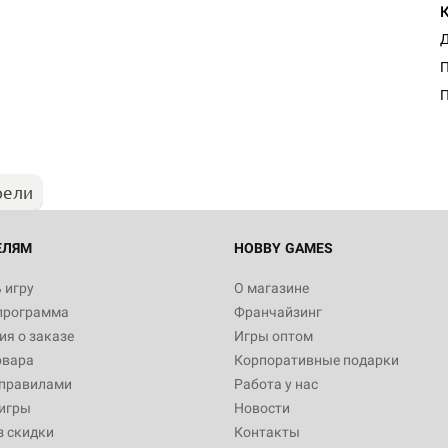
Д
П
рели
ЕЛЯМ
HOBBY GAMES
 игру
О магазине
программа
Франчайзинг
я о заказе
Игры оптом
овара
Корпоративные подарки
 правилами
Работа у нас
игры
Новости
з скидки
Контакты