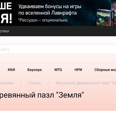
отеки
ККИ
Берсерк
MTG
НРИ
Сборные мо
оломки
Пазлы
Фигурный деревянный пазл "З
ревянный пазл "Земля"