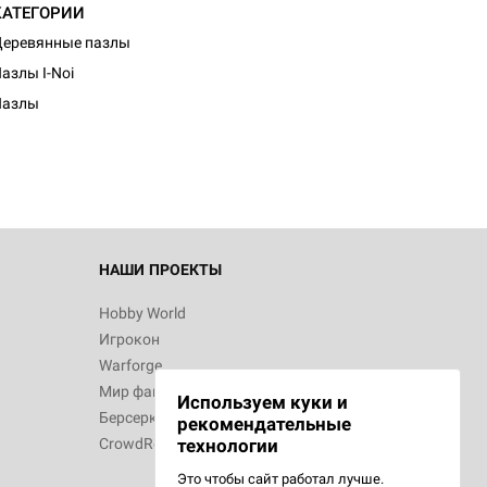
КАТЕГОРИИ
еревянные пазлы
азлы I-Noi
Пазлы
НАШИ ПРОЕКТЫ
Hobby World
Игрокон
Warforge
Мир фантастики
Используем куки и
Берсерк
рекомендательные
CrowdRepublic
технологии
Это чтобы сайт работал лучше.