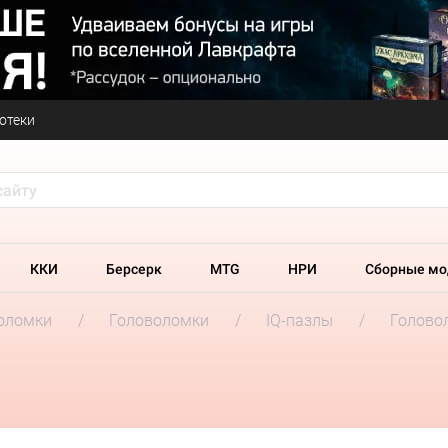
отеки
ККИ
Берсерк
MTG
НРИ
Сборные мо
оломки
Головоломки
IQ-пазлы
Голово