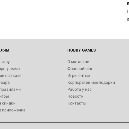
I
ЕЛЯМ
HOBBY GAMES
 игру
О магазине
программа
Франчайзинг
я о заказе
Игры оптом
овара
Корпоративные подарки
 правилами
Работа у нас
игры
Новости
з скидки
Контакты
е приложение