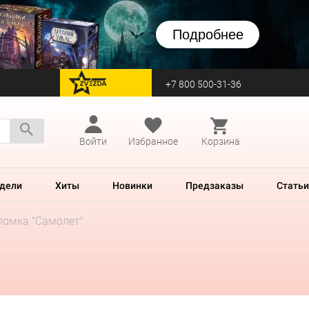
Подробнее
+7 800 500-31-36
перейти на Zvezda
Войти
Избранное
Корзина
дели
Хиты
Новинки
Предзаказы
Статьи
ломка "Самолет"