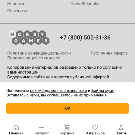
Новости
CrowdRepublic
Контакты
+7 (800) 500-31-36
Политика конфиденциальности
Публичная оферта
Правила акций со скидкой
Копирование материалов разрешено только по согласию
администрации
Содержимое сайта не является публичной офертой
На сайте Hobby Games применяются
рекомендательные
технологии
.
Используем
рекомендательные технологии
и
файлы куки.
Оставаясь с нами, вы соглашаетесь на их применение
Уведомить о наличии
OK
Главная
Каталог
Корзина
Избранное
Войти