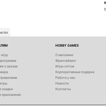
С
рели
ЕЛЯМ
HOBBY GAMES
 игру
О магазине
программа
Франчайзинг
я о заказе
Игры оптом
овара
Корпоративные подарки
 правилами
Работа у нас
игры
Новости
з скидки
Контакты
е приложение