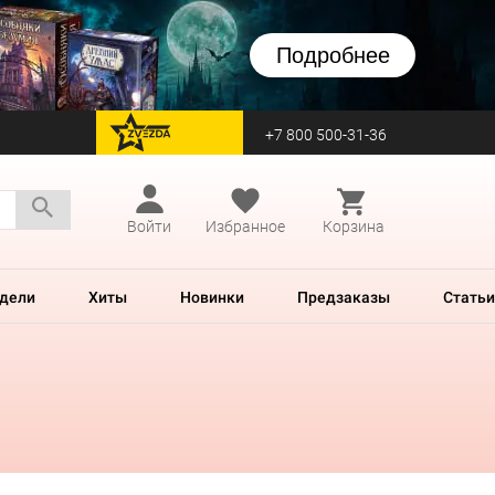
Подробнее
+7 800 500-31-36
перейти на Zvezda
Войти
Избранное
Корзина
дели
Хиты
Новинки
Предзаказы
Статьи