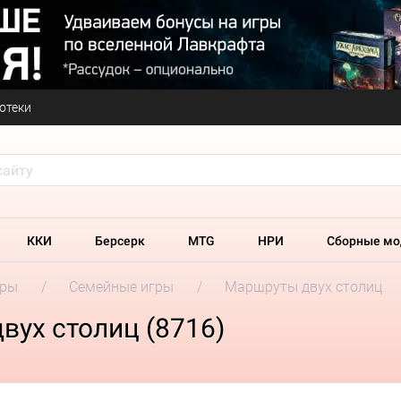
отеки
ККИ
Берсерк
MTG
НРИ
Сборные мо
гры
Семейные игры
Маршруты двух столиц
вух столиц (8716)