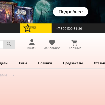
Подробнее
+7 800 500-31-36
перейти на Zvezda
Войти
Избранное
Корзина
дели
Хиты
Новинки
Предзаказы
Статьи
гами