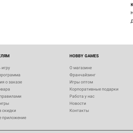
Н
Д
ЕЛЯМ
HOBBY GAMES
 игру
О магазине
программа
Франчайзинг
я о заказе
Игры оптом
овара
Корпоративные подарки
 правилами
Работа у нас
игры
Новости
з скидки
Контакты
е приложение