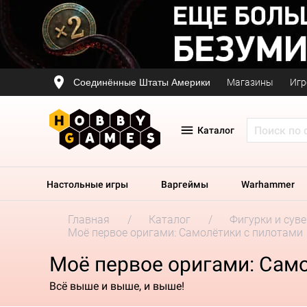
Соединённые Штаты Америки
Магазины
Игр
Каталог
Настольные игры
Варгеймы
Warhammer
Главная
Каталог
Фигурки и сув
Моё первое оригами: Самолётики с пилотами
Моё первое оригами: Сам
Всё выше и выше, и выше!