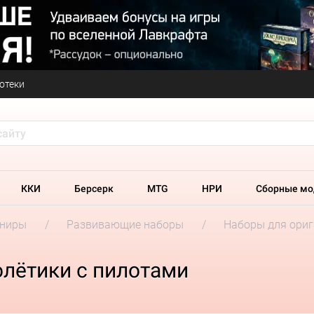
отеки
ККИ
Берсерк
MTG
НРИ
Сборные мо
ениры
Развивающие наборы
Наборы для ори
олётики с пилотами