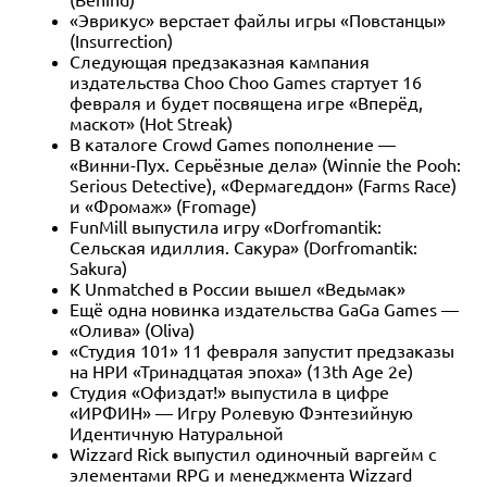
«Эврикус» верстает файлы игры «Повстанцы»
(Insurrection)
Следующая предзаказная кампания
издательства Choo Choo Games стартует 16
февраля и будет посвящена игре «Вперёд,
маскот» (Hot Streak)
В каталоге Crowd Games пополнение —
«Винни-Пух. Серьёзные дела» (Winnie the Pooh:
Serious Detective), «Фермагеддон» (Farms Race)
и «Фромаж» (Fromage)
FunMill выпустила игру «Dorfromantik:
Сельская идиллия. Сакура» (Dorfromantik:
Sakura)
К Unmatched в России вышел «Ведьмак»
Ещё одна новинка издательства GaGa Games —
«Олива» (Oliva)
«Студия 101» 11 февраля запустит предзаказы
на НРИ «Тринадцатая эпоха» (13th Age 2e)
Студия «Офиздат!» выпустила в цифре
«ИРФИН» — Игру Ролевую Фэнтезийную
Идентичную Натуральной
Wizzard Rick выпустил одиночный варгейм с
элементами RPG и менеджмента Wizzard