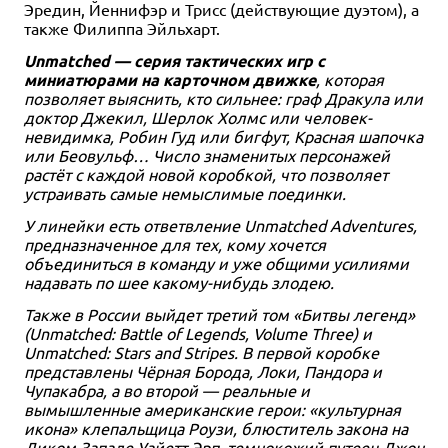
Эредин, Йеннифэр и Трисс (действующие дуэтом), а
также Филиппа Эйльхарт.
Unmatched — серия тактических игр с
миниатюрами на карточном движке
, которая
позволяет выяснить, кто сильнее: граф Дракула или
доктор Джекил, Шерлок Холмс или человек-
невидимка, Робин Гуд или бигфут, Красная шапочка
или Беовульф… Число знаменитых персонажей
растёт с каждой новой коробкой, что позволяет
устраивать самые немыслимые поединки.
У линейки есть ответвление Unmatched Adventures,
предназначенное для тех, кому хочется
объединиться в команду и уже общими усилиями
надавать по шее какому-нибудь злодею.
Также в России выйдет третий том «Битвы легенд»
(Unmatched: Battle of Legends, Volume Three) и
Unmatched: Stars and Stripes. В первой коробке
представлены Чёрная Борода, Локи, Пандора и
Чупакабра, а во второй — реальные и
вымышленные американские герои: «культурная
икона» клепальщица Роузи, блюститель закона на
Диком Западе Уайетт Эрп, темнокожий путеец Джон