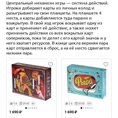
Центральный механизм игры — система действий.
6 490 ₽
4 490 ₽
2 990 ₽
2 990 ₽
2 990 ₽
4 490 ₽
2 990 ₽
4 990 ₽
Игроки добирают карты из личных колод и
Unmatched: Приключения.
Unmatched: Туман над
Unmatched: Гудини vs. Джинн
Unmatched: Красная Шапочка
Unmatched: Родина Солнца
Unmatched: Удары судьбы
Unmatched: Робин Гуд vs.
Unmatched: Jurassic Park. Dr.
разыгрывают на свои планшеты. На планшете 4
Удивительные истории
Mостовой
vs. Беовульф
Бигфут
Sattler vs T. Rex
места, а карты добавляются туда парами и
1 отзыв
Уведомить о наличии
Купить
1 отзыв
11 отзывов
3 отзыва
2 отзыва
взакрытую. В свой ход игрок вскрывает одну из
Уведомить о наличии
Купить
карт и применяет её действие, а также может
Уведомить о наличии
Купить
Купить
Купить
применить действия со всех вскрытых карт
соперников, пока те делят с его картой значок и у
него хватает ресурсов. В конце цикла верхняя пара
карт отправляется в сброс, а на её место сдвигается
нижняя пара.
1-4
29-45
8+
1-4
20-45
10+
1 690 ₽
1 690 ₽