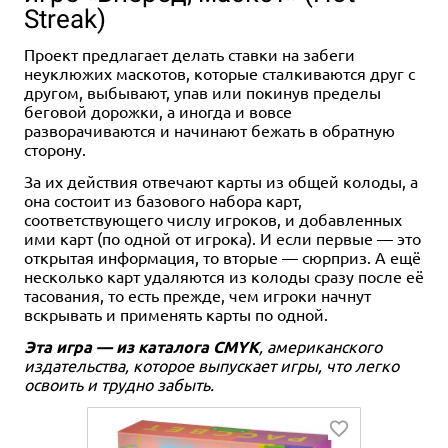
Streak)
2-4
1-2
30+
45+
10+
14+
1-5
45+
12+
Проект предлагает делать ставки на забеги
1 350 ₽
2 190 ₽
3 990 ₽
неуклюжих маскотов, которые сталкиваются друг с
Нималия
Это безумное королевство
Этот безумный мир
другом, выбывают, упав или покинув пределы
беговой дорожки, а иногда и вовсе
3 отзыва
Уведомить о наличии
Купить
разворачиваются и начинают бежать в обратную
Уведомить о наличии
сторону.
За их действия отвечают карты из общей колоды, а
она состоит из базового набора карт,
соответствующего числу игроков, и добавленных
ими карт (по одной от игрока). И если первые — это
открытая информация, то вторые — сюрприз. А ещё
несколько карт удаляются из колоды сразу после её
тасования, то есть прежде, чем игроки начнут
вскрывать и применять карты по одной.
Эта игра — из каталога CMYK
, американского
издательства, которое выпускает игры, что легко
освоить и трудно забыть.