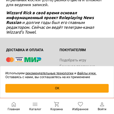
для ведения записей.
Wizzard Rick в своё время основал
информационный проект Roleplaying News
Russian
и долгие годы был его главным
редактором. Сейчас он ведёт телеграм-канал
Wizzard's Towel.
ДОСТАВКА И ОПЛАТА
ПОКУПАТЕЛЯМ
Подобрать игру
Бонусная программа
Способы оплаты
Информация о заказе
Службы доставки
Используем
рекомендательные технологии
и
файлы куки.
Оставаясь с нами, вы соглашаетесь на их применение
Возврат товара
Адреса магазинов
Помощь с правилами
OK
Архивные игры
Товары без скидки
Мобильное приложение
Главная
Каталог
Корзина
Избранное
Войти
HOBBY GAMES
НАШИ ПРОЕКТЫ