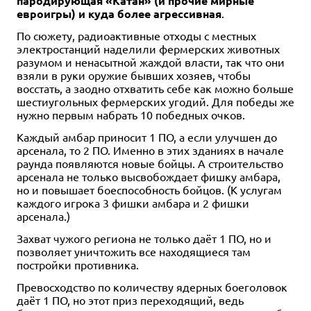
пародирующая «Катан» (и прочие мирные
евроигры) и куда более агрессивная
.
По сюжету, радиоактивные отходы с местных
электростанций наделили фермерских животных
разумом и ненасытной жаждой власти, так что они
взяли в руки оружие бывших хозяев, чтобы
восстать, а заодно отхватить себе как можно больше
2-4
2-4
45-60
20
5+
10+
2-5
30
6+
шестиугольных фермерских угодий. Для победы же
нужно первым набрать 10 победных очков.
2 093 ₽
1 590 ₽
1 690 ₽
2 990 ₽
-30%
Монстр-трюк
Полный порядок
Салки в замке
Каждый амбар приносит 1 ПО, а если улучшен до
арсенала, то 2 ПО. Именно в этих зданиях в начале
1 отзыв
Уведомить о наличии
Купить
раунда появляются новые бойцы. А строительство
Купить
арсенала не только высвобождает фишку амбара,
но и повышает боеспособность бойцов. (К услугам
каждого игрока 3 фишки амбара и 2 фишки
арсенала.)
Захват чужого региона не только даёт 1 ПО, но и
позволяет уничтожить все находящиеся там
постройки противника.
Превосходство по количеству ядерных боеголовок
даёт 1 ПО, но этот приз переходящий, ведь