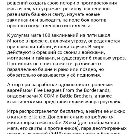
решений создать свою историю противостояния
мага и тех, кто угрожает региону: постепенно
развивать башню и свиту, изучать новые
заклинания и выходить на поле боя против
простого искусственного интеллекта.
К услугам мага 100 заклинаний из пяти школ.
Многое в проекте, включая угрозу, определяется
при помощи таблиц и воли случая. В мире
действуют 6 фракций со своими войсками,
мотивами и тайнами, и существуют 6 главных угроз.
Противник не стоит на месте: развивается
параллельно башне и рано или поздно, но
обязательно оказывается у её подножия.
Автор при разработке вдохновлялся ролевым
варгеймом Five Leagues From the Borderlands,
видеоиграми X-COM и Battle Brothers, а также
классическими представителями жанра роуглайк.
Игра распространяется бесплатно, а найти её можно
в каталоге Itch.io. Дополнительно потребуются
миниатюры в масштабе 28 мм (для отображения
мага, его свиты и противников), пара десятигранных
игральных костей (2d10) разного цвета и блокнот