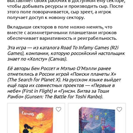
выставляет своих рабочих в доступном ему секторе,
чтобы добывать ресурсы и производить сыр. После
этого поле поворачивается, сыр зреет, а игрок
получает доступ к новому сектору.
Вкладыши секторов в поле можно менять, что
вместе с асимметричными планшетами игроков
обеспечивает вариативность и реиграбельность.
Эта игра — из каталога Road To Infamy Games (R2i
Games), компании, которую российский настольщик
знает по «Холсту» (Canvas).
Её авторы Бен Россет и Мэтью О'Мэлли ранее
отметились в России игрой «Поиски планеты X»
(The Search for Planet X). На русском языке выйдет
ещё пара их совместных проектов — «Первые в
небе» (First in Flight) и «Гунсэн. Битва за Тоши
Ранбо» (Gunsen: The Battle for Toshi Ranbo).