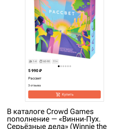
1-4
60-90
11+
5 990 ₽
Рассвет
3 отзыва
Купить
В каталоге Crowd Games
пополнение — «Винни-Пух.
Серьёзные дела» (Winnie the