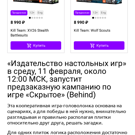
Предзаказ
12+
Eng
Предзаказ
12+
Eng
8 990 ₽
8 990 ₽
Kill Team: XV26 Stealth
Kill Team: Wolf Scouts
Battlesuits
Купить
Купить
«Издательство настольных игр»
в среду, 11 февраля, около
12:00 МСК, запустит
предзаказную кампанию по
игре «Скрытое» (Behind)
Эта кооперативная игра-головоломка основана на
сценариях, а для победы в ней нужно, внимательно
разглядывая и правильно располагая плитки
относительно друг друга, решать загадки.
Для одних плиток логика расположения достаточно