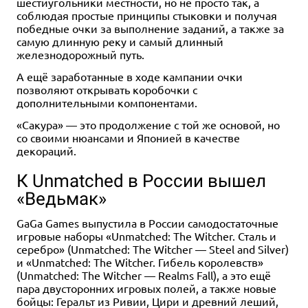
шестиугольники местности, но не просто так, а
Поиски планеты X
соблюдая простые принципы стыковки и получая
9 отзывов
победные очки за выполнение заданий, а также за
Купить
самую длинную реку и самый длинный
железнодорожный путь.
А ещё заработанные в ходе кампании очки
позволяют открывать коробочки с
дополнительными компонентами.
«Сакура» — это продолжение с той же основой, но
со своими нюансами и Японией в качестве
декораций.
К Unmatched в России вышел
«Ведьмак»
GaGa Games выпустила в России самодостаточные
игровые наборы «Unmatched: The Witcher. Сталь и
серебро» (Unmatched: The Witcher — Steel and Silver)
и «Unmatched: The Witcher. Гибель королевств»
(Unmatched: The Witcher — Realms Fall), а это ещё
пара двусторонних игровых полей, а также новые
бойцы: Геральт из Ривии, Цири и древний леший,