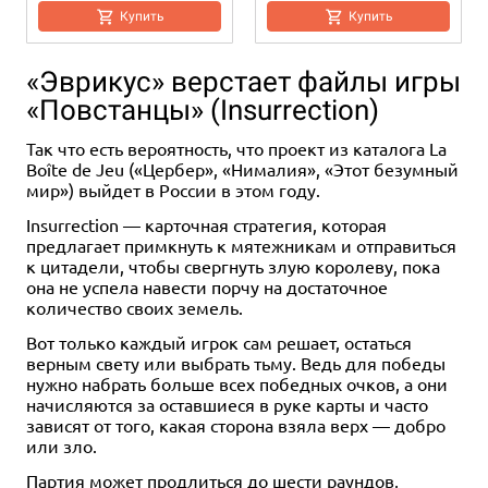
Купить
Купить
«Эврикус» верстает файлы игры
«Повстанцы» (Insurrection)
Так что есть вероятность, что проект из каталога La
Boîte de Jeu («Цербер», «Нималия», «Этот безумный
мир») выйдет в России в этом году.
Insurrection — карточная стратегия, которая
предлагает примкнуть к мятежникам и отправиться
к цитадели, чтобы свергнуть злую королеву, пока
она не успела навести порчу на достаточное
количество своих земель.
Вот только каждый игрок сам решает, остаться
верным свету или выбрать тьму. Ведь для победы
нужно набрать больше всех победных очков, а они
начисляются за оставшиеся в руке карты и часто
зависят от того, какая сторона взяла верх — добро
или зло.
Партия может продлиться до шести раундов,