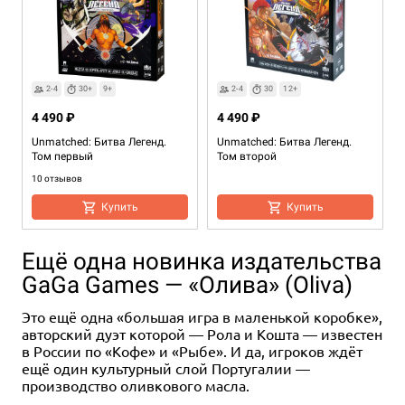
2-4
30+
9+
2-4
30
12+
4 490 ₽
4 490 ₽
Unmatched: Битва Легенд.
Unmatched: Битва Легенд.
Том первый
Том второй
10 отзывов
Купить
Купить
Ещё одна новинка издательства
GaGa Games — «Олива» (Oliva)
Это ещё одна «большая игра в маленькой коробке»,
авторский дуэт которой — Рола и Кошта — известен
в России по «Кофе» и «Рыбе». И да, игроков ждёт
ещё один культурный слой Португалии —
производство оливкового масла.
2-4
2
2
20
20
30
9+
9+
12+
2
2-4
2
2-4
30
15-30
30
20
9+
9+
14+
9+
Eng