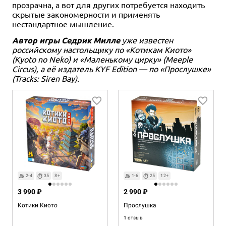
прозрачна, а вот для других потребуется находить
скрытые закономерности и применять
нестандартное мышление.
Автор игры Седрик Милле
уже известен
российскому настольщику по «Котикам Киото»
(Kyoto no Neko) и «Маленькому цирку» (Meeple
Circus), а её издатель KYF Edition — по «Прослушке»
(Tracks: Siren Bay).
2-4
35
8+
1-6
25
12+
3 990 ₽
2 990 ₽
Котики Киото
Прослушка
1 отзыв