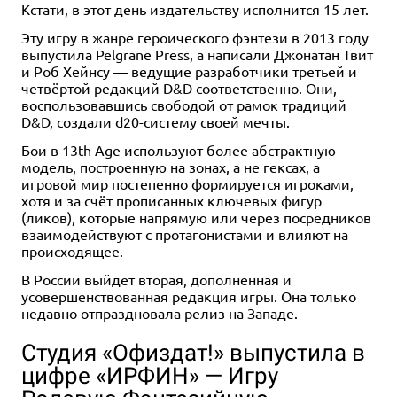
Кстати, в этот день издательству исполнится 15 лет.
Эту игру в жанре героического фэнтези в 2013 году
выпустила Pelgrane Press, а написали Джонатан Твит
и Роб Хейнсу — ведущие разработчики третьей и
четвёртой редакций D&D соответственно. Они,
воспользовавшись свободой от рамок традиций
D&D, создали d20-систему своей мечты.
Бои в 13th Age используют более абстрактную
модель, построенную на зонах, а не гексах, а
игровой мир постепенно формируется игроками,
хотя и за счёт прописанных ключевых фигур
(ликов), которые напрямую или через посредников
взаимодействуют с протагонистами и влияют на
происходящее.
В России выйдет вторая, дополненная и
усовершенствованная редакция игры. Она только
недавно отпраздновала релиз на Западе.
Студия «Офиздат!» выпустила в
цифре «ИРФИН» — Игру