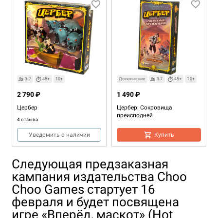
3-7
45+
10+
Дополнение
3-7
45+
10+
2 790 ₽
1 490 ₽
Цербер
Цербер: Сокровища
преисподней
4 отзыва
Уведомить о наличии
Купить
Следующая предзаказная
кампания издательства Choo
Choo Games стартует 16
февраля и будет посвящена
игре «Вперёд, маскот» (Hot