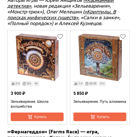
детектив»
, новая редакция «Зельеварения»,
«Монстр-трюк»), Олег Мелешин (
«Криптиды. В
поисках мифических существ»
, «Салки в замке»,
«Полный порядок») и Алексей Кузнецов.
2-4
20+
9+
1-4
60-90
12+
3 900 ₽
5 850 ₽
Зельеварение. Школа
Зельеварение. Путь алхимика
волшебства
Купить
Купить
«Фермагеддон» (Farms Race) — игра,