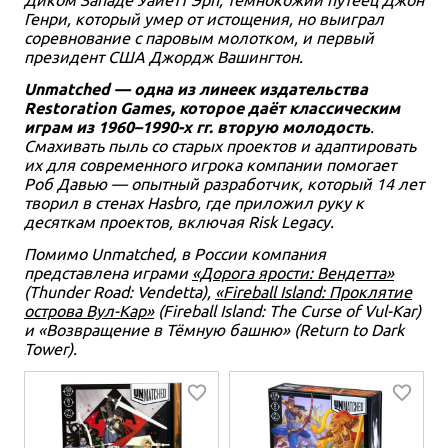
Генри, который умер от истощения, но выиграл
соревнование с паровым молотком, и первый
президент США Джордж Вашингтон.
Unmatched — одна из линеек издательства
Restoration Games, которое даёт классическим
играм из 1960–1990-х гг. вторую молодость
.
Смахивать пыль со старых проектов и адаптировать
их для современного игрока компании помогает
Роб Давью — опытный разработчик, который 14 лет
творил в стенах Hasbro, где приложил руку к
десяткам проектов, включая Risk Legacy.
Помимо Unmatched, в России компания
представлена играми
«Дорога ярости: Вендетта»
(Thunder Road: Vendetta),
«Fireball Island: Проклятие
острова Вул-Кар»
(Fireball Island: The Curse of Vul-Kar)
и «Возвращение в Тёмную башню» (Return to Dark
Tower).