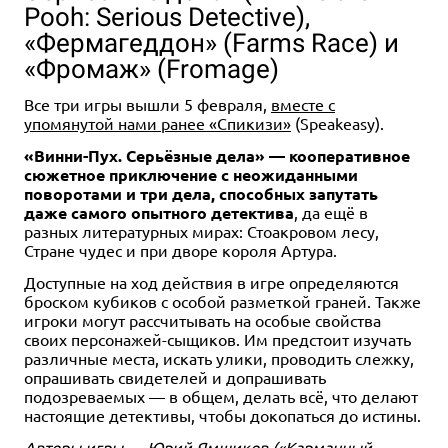
Pooh: Serious Detective),
«Фермагеддон» (Farms Race) и
«Фромаж» (Fromage)
Все три игры вышли 5 февраля,
вместе с
упомянутой нами ранее «Спикизи»
(Speakeasy).
«Винни-Пух. Серьёзные дела» — кооперативное
сюжетное приключение с неожиданными
поворотами и три дела, способных запутать
даже самого опытного детектива
, да ещё в
разных литературных мирах: Стоакровом лесу,
Стране чудес и при дворе короля Артура.
Доступные на ход действия в игре определяются
броском кубиков с особой разметкой граней. Также
игроки могут рассчитывать на особые свойства
своих персонажей-сыщиков. Им предстоит изучать
различные места, искать улики, проводить слежку,
опрашивать свидетелей и допрашивать
подозреваемых — в общем, делать всё, что делают
настоящие детективы, чтобы докопаться до истины.
Авторы игры — Юрий Ямщиков (
«Карманный