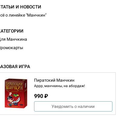
СТАТЬИ И НОВОСТИ
сё о линейке "Манчкин"
КАТЕГОРИИ
Для Манчкина
Промокарты
БАЗОВАЯ ИГРА
Пиратский Манчкин
Аррр, манчкины, на абордаж!
990 ₽
Уведомить о наличии