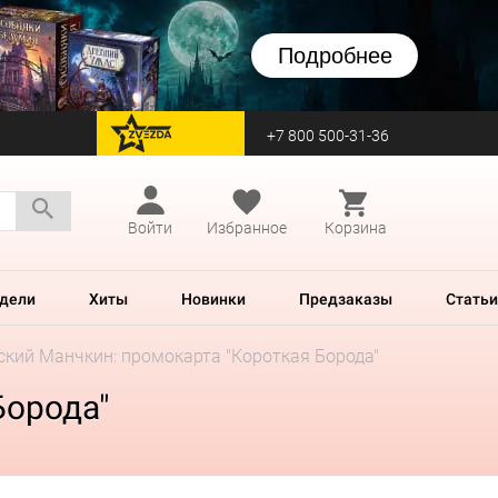
Подробнее
+7 800 500-31-36
перейти на Zvezda
Войти
Избранное
Корзина
дели
Хиты
Новинки
Предзаказы
Статьи
ский Манчкин: промокарта "Короткая Борода"
Борода"