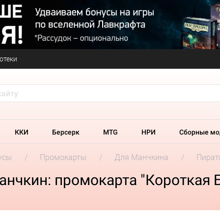
отеки
ККИ
Берсерк
MTG
НРИ
Сборные мо
усы
Промокарты
Для Манчкина
Пират
нчкин: промокарта "Короткая 