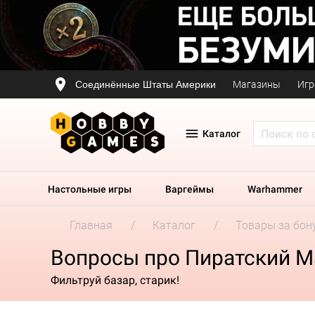
Соединённые Штаты Америки
Магазины
Игр
Каталог
Настольные игры
Варгеймы
Warhammer
Главная
Каталог
Товары за бон
Вопросы про Пиратский Ма
Фильтруй базар, старик!