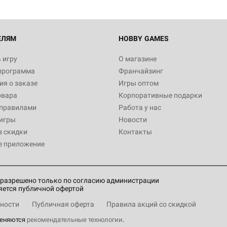
ЕЛЯМ
HOBBY GAMES
 игру
О магазине
программа
Франчайзинг
я о заказе
Игры оптом
овара
Корпоративные подарки
 правилами
Работа у нас
игры
Новости
з скидки
Контакты
е приложение
разрешено только по согласию администрации
яется публичной офертой
ности
Публичная оферта
Правила акций со скидкой
меняются
рекомендательные технологии
.