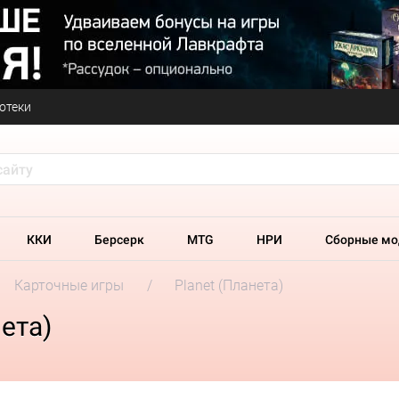
отеки
ККИ
Берсерк
MTG
НРИ
Сборные мо
Карточные игры
Planet (Планета)
ета)