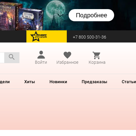
Подробнее
+7 800 500-31-36
перейти на Zvezda
Войти
Избранное
Корзина
дели
Хиты
Новинки
Предзаказы
Статьи