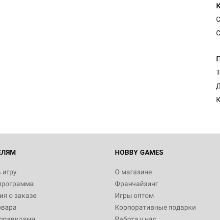
С
С
Т
Д
К
ЕЛЯМ
HOBBY GAMES
 игру
О магазине
программа
Франчайзинг
я о заказе
Игры оптом
овара
Корпоративные подарки
 правилами
Работа у нас