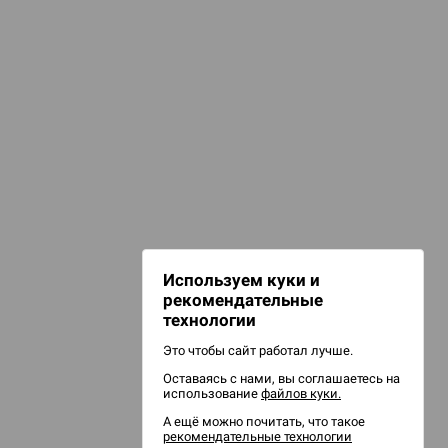
НАШИ ПРОЕКТЫ
Hobby World
Игрокон
Warforge
Мир фантастики
Используем куки и
Берсерк
рекомендательные
CrowdRepublic
технологии
Это чтобы сайт работал лучше.
Оставаясь с нами, вы соглашаетесь на
использование
файлов куки.
А ещё можно почитать, что такое
рекомендательные технологии