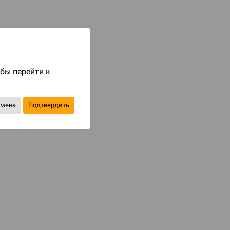
Код товара: 81843
499 ₽
до 50
бонусов на следующие покупки
обы перейти к
Купить
В избранное
тмена
Подтвердить